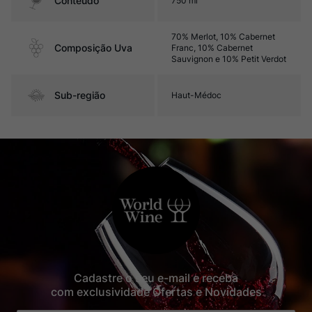
Contéudo
750 ml
70% Merlot, 10% Cabernet
Composição Uva
Franc, 10% Cabernet
Sauvignon e 10% Petit Verdot
Sub-região
Haut-Médoc
Cadastre o seu e-mail e receba
com exclusividade Ofertas e Novidades