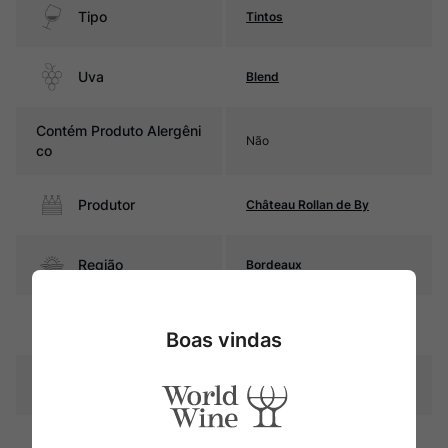
Tipo
Tintos
Uva
Blend
Contém Produto Alergêni
Não
co
Produtor
Château Rollan de By
Região
Bordeaux
Pais
França
Boas vindas
Rubi intenso com reflexos
Cor
violáceos
Graduação Alcóoli