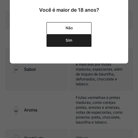
14%
ca
Você é maior de 18 anos?
12 meses em barricas de
Amadurecimento
carvalho francês (2/3 novas)
Não
Temperatura
16ºC – 18ºC
Sim
Médio corpo, com taninos
finos e boa acidez. Seu final
é marcado por frutas
Sabor
maduras, especiarias, além
de toques de baunilha,
defumados, chocolate e
tabaco.
Frutas vermelhas e pretas
maduras, como cerejas
pretas, amoras e ameixas,
Aroma
notas de especiarias, como
pimenta-preta, chocolate,
baunilha e tabaco.