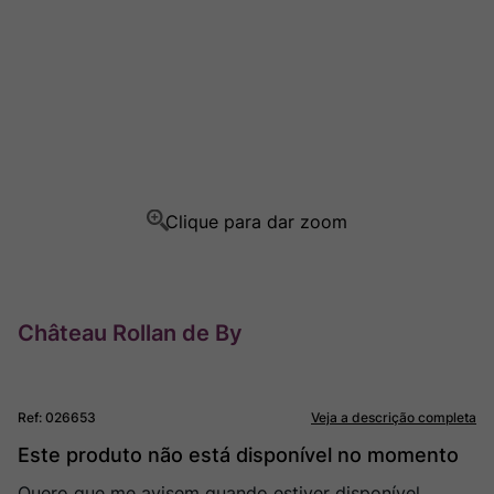
Ver Sacrum
8
º
Rocim
9
º
Champagne
10
º
Château Rollan de By
Ref
:
026653
Veja a descrição completa
Este produto não está disponível no momento
Quero que me avisem quando estiver disponível