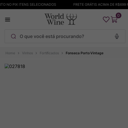
O NO PIX ITENS SELECIONADOS
FRETE GRÁTIS ACIMA DE R$699 P
0
O que você está procurando?
Termos mais buscados
Vinhos
Fortificados
Fonseca Porto Vintage
Maçanita
1
º
Pinot Noir
2
º
Barolo
3
º
Garzon
4
º
Chablis
5
º
Pacalet
6
º
Bodega Garzon
7
º