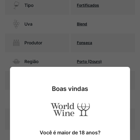
Tipo
Fortificados
Uva
Blend
Produtor
Fonseca
Região
Porto (Douro)
Pais
Portugal
Boas vindas
Rubi intenso com reflexos
Cor
púrpura
Graduação Alcóoli
20,0%
ca
Você é maior de 18 anos?
24 meses em barricas de
Amadurecimento