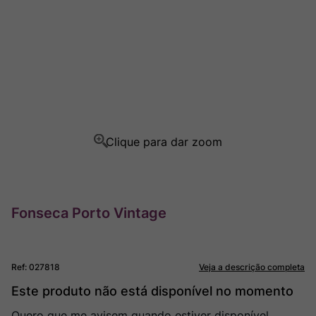
Ver Sacrum
8
º
Rocim
9
º
Champagne
10
º
Fonseca Porto Vintage
Ref
:
027818
Veja a descrição completa
Este produto não está disponível no momento
Quero que me avisem quando estiver disponível