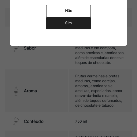
carvalho
Não
Temperatura
14ºC – 16ºC
Sim
Encorpado, com taninos
maduros e boa acidez. Seu
final é marcado por frutas
Sabor
maduras e em compota,
como ameixas e jaboticabas,
além de especiarias doces e
toques de chocolate.
Frutas vermelhas e pretas
maduras, como cerejas,
amoras, jaboticabas e
Aroma
ameixas, especiarias, como
cravo-da-Índia e canela,
além de toques defumados,
de chocolate e tabaco.
Contéudo
750 ml