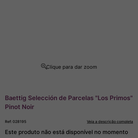
Rocim
8
º
Ver Sacrum
9
º
Champagne
10
º
Baettig Selección de Parcelas "Los Primos"
Pinot Noir
Ref
:
028195
Veja a descrição completa
Este produto não está disponível no momento