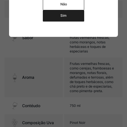
Não
Temperatura
16ºC – 18ºC
Sim
Médio corpo, com taninos
finos e alta acidez. Seu final
de boca remete a notas de
Sabor
frutas vermelhas frescas,
como morangos, notas
herbáceas e toques de
especiarias
Frutas vermelhas frescas,
como cerejas, framboesas e
morangos, notas florais,
Aroma
defumadas e terrosas, além
de toques herbáceos, como
chá preto e de especiarias,
como pimenta-preta.
Contéudo
750 ml
Composição Uva
Pinot Noir