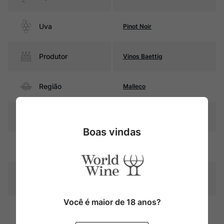
Uva
Pinot Noir
Produtor
Vinos Baettig
Região
Malleco
Pais
Chile
Boas vindas
Cor
Rubi com reflexos violáceos
Graduação Alcóoli
13,5%
ca
Você é maior de 18 anos?
15 meses em barricas de
Amadurecimento
carvalho francês (22% novas)