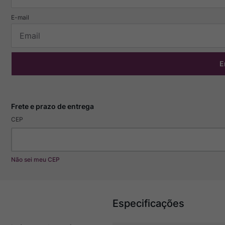
E
CEP
Não sei meu CEP
Especificações