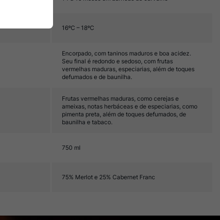
16ºC – 18ºC
Encorpado, com taninos maduros e boa acidez.
Seu final é redondo e sedoso, com frutas
vermelhas maduras, especiarias, além de toques
defumados e de baunilha.
Frutas vermelhas maduras, como cerejas e
ameixas, notas herbáceas e de especiarias, como
pimenta preta, além de toques defumados, de
baunilha e tabaco.
750 ml
75% Merlot e 25% Cabernet Franc