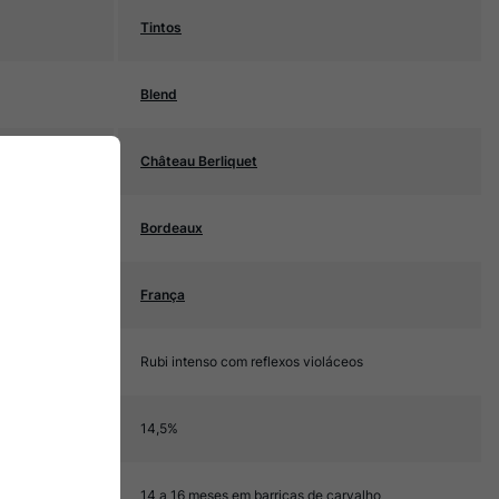
Tintos
Blend
Château Berliquet
Bordeaux
França
Rubi intenso com reflexos violáceos
14,5%
14 a 16 meses em barricas de carvalho