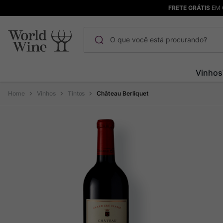
FRETE GRÁTIS
EM 
O que você está procurando?
Termos mais buscados
Vinhos
Maçanita
1
º
Vinhos
Tintos
Château Berliquet
Pinot Noir
2
º
Barolo
3
º
Garzon
4
º
Chablis
5
º
Bodega Garzon
6
º
Pacalet
7
º
Ver Sacrum
8
º
Rocim
9
º