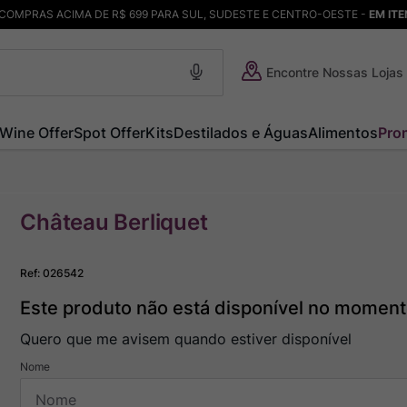
COMPRAS ACIMA DE R$ 699 PARA SUL, SUDESTE E CENTRO-OESTE -
EM IT
Encontre Nossas Lojas
Wine Offer
Spot Offer
Kits
Destilados e Águas
Alimentos
Pro
Château Berliquet
Ref
:
026542
Este produto não está disponível no momen
Quero que me avisem quando estiver disponível