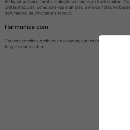
Berliquet possui o caráter e elegância típicos de Saint-Émilion. N
pretas maduras, como ameixas e amoras, além de notas herbáceas
defumados, de chocolate e tabaco.
Harmonize com
Carnes vermelhas grelhadas e assadas, carnes de caça, churrasco
funghi e queijos duros.