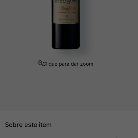
Champagne
10
º