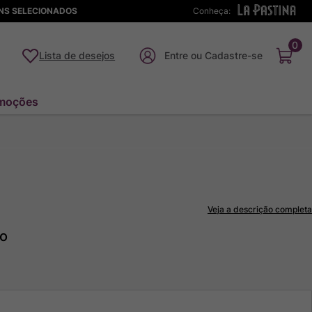
ENS SELECIONADOS
Conheça:
0
Lista de desejos
moções
Veja a descrição completa
to