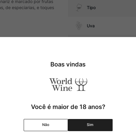
o nariz é marcado por frutas
, de especiarias, e toques
Tipo
Uva
, carnes suínas, embutidos,
Produtor
Região
Boas vindas
Pais
Cor
Você é maior de 18 anos?
Graduação Alcóolica
Não
Sim
Amadurecimento