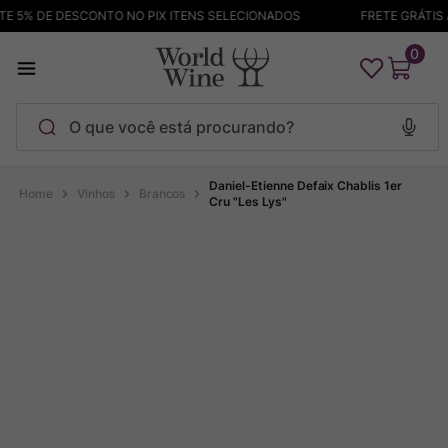
 5% DE DESCONTO NO PIX ITENS SELECIONADOS
FRETE GRÁTIS AC
0
O que você está procurando?
Termos mais buscados
Daniel-Etienne Defaix Chablis 1er
Vinhos
Brancos
Cru "Les Lys"
Maçanita
1
º
Pinot Noir
2
º
Barolo
3
º
Chablis
4
º
Bodega Garzon
5
º
Garzon
6
º
Pacalet
7
º