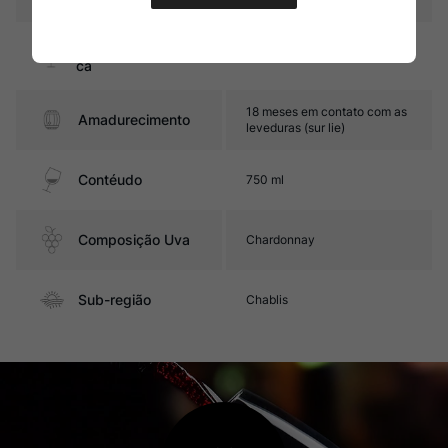
Graduação Alcóoli
13%
ca
18 meses em contato com as
Amadurecimento
leveduras (sur lie)
Contéudo
750 ml
Composição Uva
Chardonnay
Sub-região
Chablis