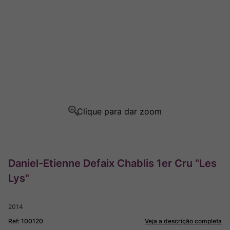
Rocim
8
º
Ver Sacrum
9
º
Champagne
10
º
Daniel-Etienne Defaix Chablis 1er Cru "Les
Lys"
2014
Ref
:
100120
Veja a descrição completa