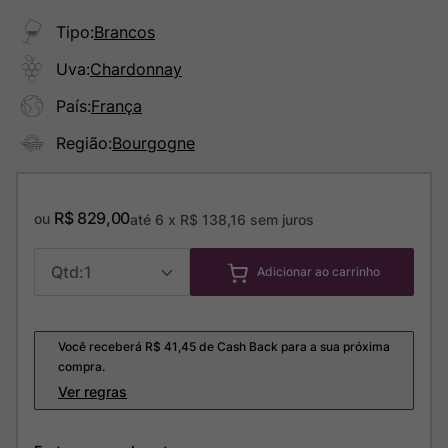
Tipo
:
Brancos
Uva
:
Chardonnay
País
:
França
Região
:
Bourgogne
R$
829
,
00
ou
até
6
x
R$
138
,
16
sem juros
1
Adicionar ao carrinho
Você receberá R$
41,45
de Cash Back para a sua próxima
compra.
Ver regras