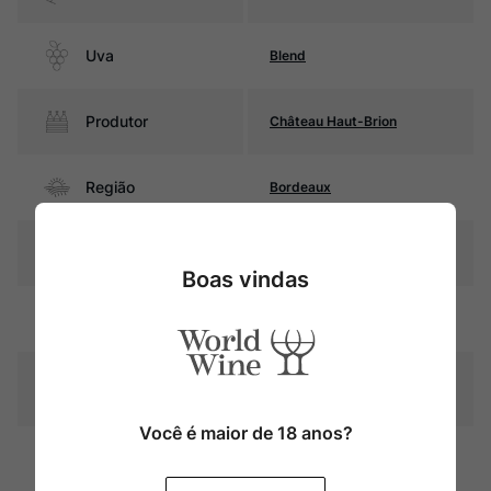
Uva
Blend
Produtor
Château Haut-Brion
Região
Bordeaux
Pais
França
Boas vindas
Amarelo palha com reflexos
Cor
esverdeados
Graduação Alcóoli
14,5%
ca
Você é maior de 18 anos?
Fermentação e estágio entre
Amadurecimento
10 e 16 meses em barricas de
carvalho (parte novas)