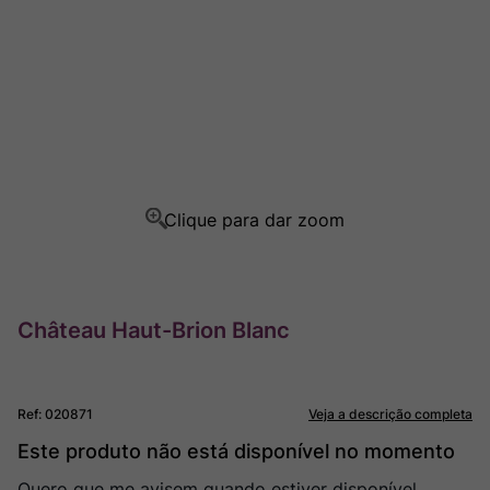
Rocim
8
º
Ver Sacrum
9
º
Champagne
10
º
Château Haut-Brion Blanc
Ref
:
020871
Veja a descrição completa
Este produto não está disponível no momento
Quero que me avisem quando estiver disponível