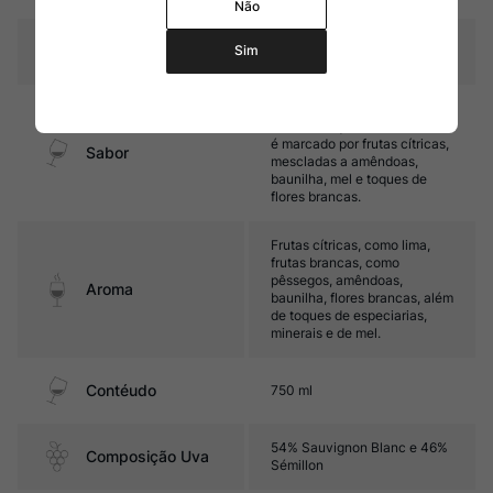
Não
Temperatura
Sim
10ºC – 12ºC
Médio corpo, com ótima
acidez e equilíbrio. Seu final
é marcado por frutas cítricas,
Sabor
mescladas a amêndoas,
baunilha, mel e toques de
flores brancas.
Frutas cítricas, como lima,
frutas brancas, como
pêssegos, amêndoas,
Aroma
baunilha, flores brancas, além
de toques de especiarias,
minerais e de mel.
Contéudo
750 ml
54% Sauvignon Blanc e 46%
Composição Uva
Sémillon