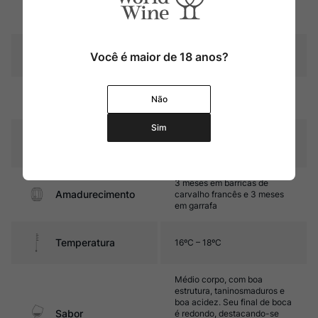
Região
Mendoza
Pais
Você é maior de 18 anos?
Argentina
Rubi intenso com reflexos
Cor
Não
violáceos
Sim
Graduação Alcóoli
14,2%
ca
3 meses em barricas de
Amadurecimento
carvalho francês e 3 meses
em garrafa
Temperatura
16ºC – 18ºC
Médio corpo, com boa
estrutura, taninosmaduros e
boa acidez. Seu final de boca
Sabor
é redondo, destacando-se