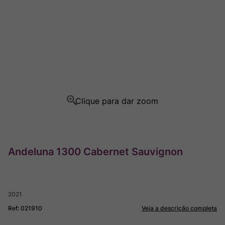
Ver Sacrum
8
º
Champagne
9
º
Rocim
10
º
Andeluna 1300 Cabernet Sauvignon
2021
Ref
:
021910
Veja a descrição completa