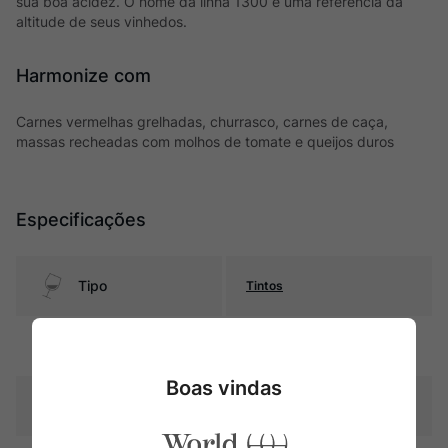
sua boa acidez. O nome da linha 1300 é uma referência da
altitude de seus vinhedos.
Harmonize com
Carnes vermelhas grelhadas, churrasco, carnes de caça,
massas recheadas com molhos de tomate e queijos duros
Especificações
Tipo
Tintos
Uva
Cabernet Sauvignon
Boas vindas
Produtor
Andeluna