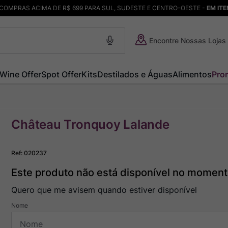
COMPRAS ACIMA DE R$ 699 PARA SUL, SUDESTE E CENTRO-OESTE -
EM IT
Encontre Nossas Lojas
Wine Offer
Spot Offer
Kits
Destilados e Águas
Alimentos
Pro
Château Tronquoy Lalande
Ref
:
020237
Este produto não está disponível no momen
Quero que me avisem quando estiver disponível