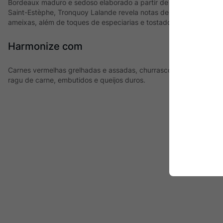
Bordeaux maduro e sedoso elaborado a partir de vinhas cultivad
Saint-Estèphe, Tronquoy Lalande revela notas de frutas pretas m
ameixas, além de toques de especiarias e tostados.
Harmonize com
Carnes vermelhas grelhadas e assadas, churrasco, cordeiro, pr
ragu de carne, embutidos e queijos duros.