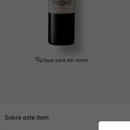
Champagne
10
º