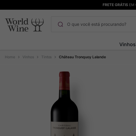
FRETE GRÁTIS
EM 
O que você está procurando?
Termos mais buscados
Vinhos
Maçanita
1
º
Vinhos
Tintos
Château Tronquoy Lalande
Pinot Noir
2
º
Barolo
3
º
Chablis
4
º
Bodega Garzon
5
º
Garzon
6
º
Pacalet
7
º
Rocim
8
º
Ver Sacrum
9
º