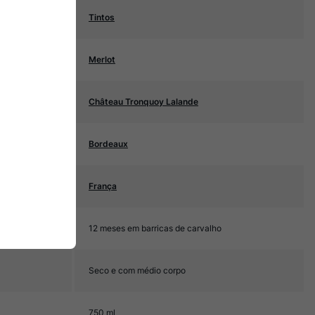
Tintos
Merlot
Château Tronquoy Lalande
Bordeaux
França
12 meses em barricas de carvalho
Seco e com médio corpo
750 ml