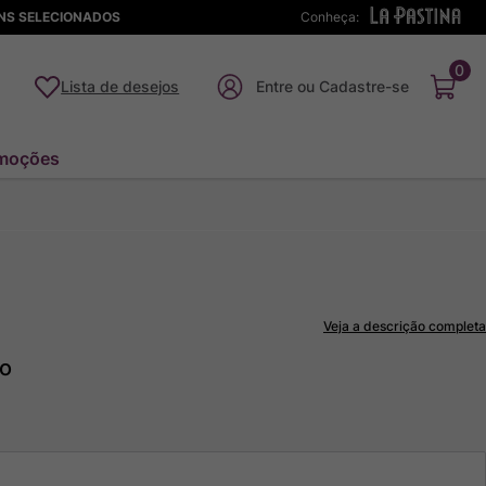
ENS SELECIONADOS
Conheça:
0
Lista de desejos
moções
Veja a descrição completa
to