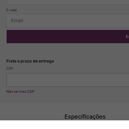
E
CEP
Não sei meu CEP
Especificações