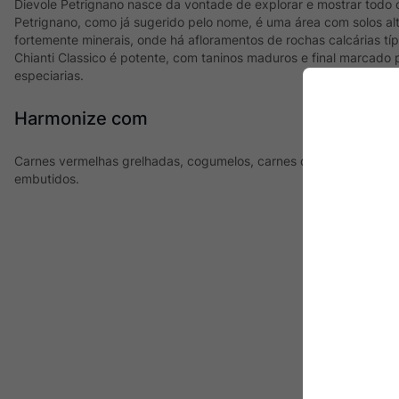
Dievole Petrignano nasce da vontade de explorar e mostrar todo 
Petrignano, como já sugerido pelo nome, é uma área com solos a
fortemente minerais, onde há afloramentos de rochas calcárias típ
Chianti Classico é potente, com taninos maduros e final marcado 
especiarias.
Harmonize com
Carnes vermelhas grelhadas, cogumelos, carnes de caça, carnes s
embutidos.