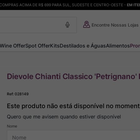
COMPRAS ACIMA DE R$ 699 PARA SUL, SUDESTE E CENTRO-OESTE -
EM IT
Encontre Nossas Lojas
Wine Offer
Spot Offer
Kits
Destilados e Águas
Alimentos
Pro
Dievole Chianti Classico 'Petrignano
Ref
:
028149
Este produto não está disponível no momen
Quero que me avisem quando estiver disponível