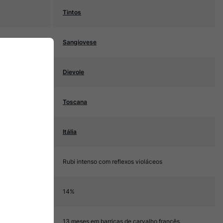
Tintos
Sangiovese
Dievole
Toscana
Itália
Rubi intenso com reflexos violáceos
14%
13 meses em barricas de carvalho francês.