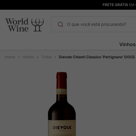
FRETE GRÁTIS
EM 
O que você está procurando?
Termos mais buscados
Vinhos
Maçanita
1
º
Vinhos
Tintos
Dievole Chianti Classico 'Petrignano' DOCG
Pinot Noir
2
º
Barolo
3
º
Garzon
4
º
Chablis
5
º
Bodega Garzon
6
º
Pacalet
7
º
Ver Sacrum
8
º
Rocim
9
º