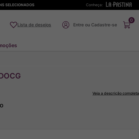
ENS SELECIONADOS
Conheça:
0
Lista de desejos
moções
' DOCG
Veja a descrição completa
to