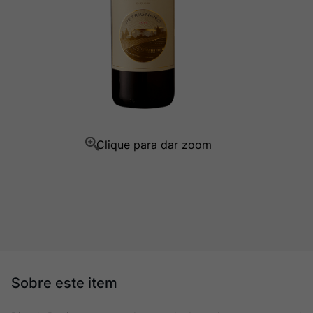
Champagne
10
º