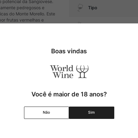
o potencial da Sangiovese.
ltamente pedregosos e
Tipo
icas do Monte Morello. Este
por frutas vermelhas e
Uva
Produtor
Boas vindas
uínas, queijos duros e
Região
Pais
Você é maior de 18 anos?
Cor
Não
Sim
Graduação Alcóolica
Amadurecimento