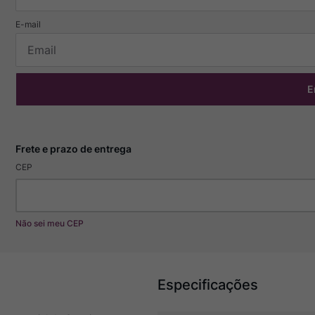
E
CEP
Não sei meu CEP
Especificações