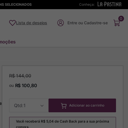
ENS SELECIONADOS
Conheça:
0
Lista de desejos
moções
R$
144
,
00
R$
100
,
80
ou
a
1
Adicionar ao carrinho
Você receberá R$
5,04
de Cash Back para a sua próxima
compra.