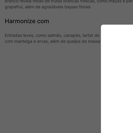
branco revela notas de frutas brancas frescas, como maçãs e pera
grapefrui, além de agradáveis toques florais
Harmonize com
Entradas leves, como salmão, canapés, tartar de salmão, carpac
com manteiga e ervas, além de queijos de massa mole