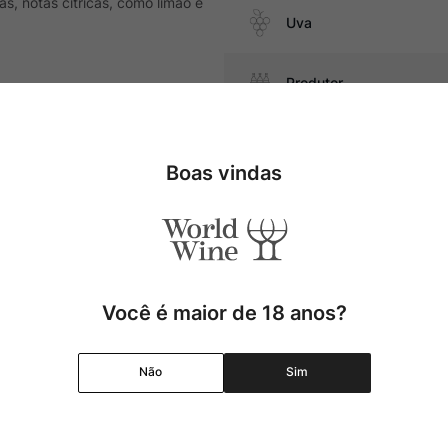
s, notas cítricas, como limão e
Uva
Produtor
cio, pescados, massas salteadas
Região
Boas vindas
Pais
Cor
Você é maior de 18 anos?
Graduação Alcóolica
Não
Sim
Amadurecimento
Temperatura