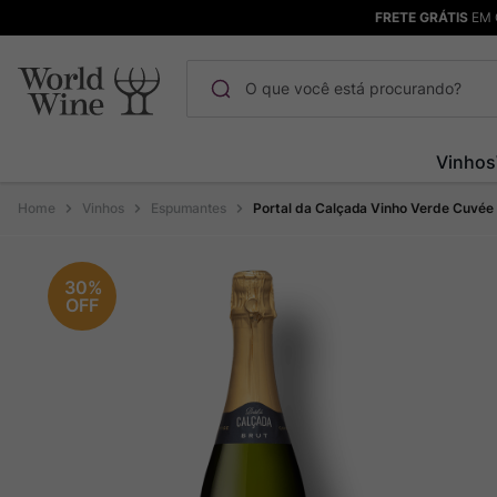
FRETE GRÁTIS
EM 
O que você está procurando?
Termos mais buscados
Vinhos
Maçanita
1
º
Vinhos
Espumantes
Portal da Calçada Vinho Verde Cuvée
Pinot Noir
2
º
Barolo
3
º
30%
OFF
Chablis
4
º
Bodega Garzon
5
º
Garzon
6
º
Pacalet
7
º
Rocim
8
º
Ver Sacrum
9
º