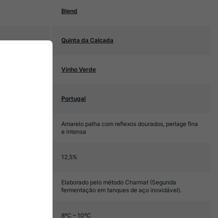
Blend
Quinta da Calçada
Vinho Verde
Portugal
Amarelo palha com reflexos dourados, perlage fina
e intensa
12,5%
Elaborado pelo método Charmat (Segunda
fermentação em tanques de aço inoxidável).
8ºC – 10ºC