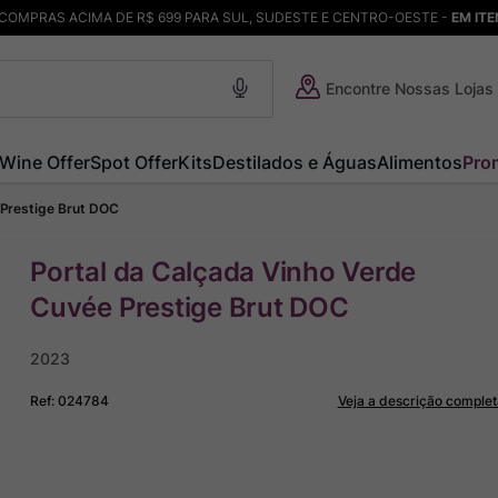
COMPRAS ACIMA DE R$ 699 PARA SUL, SUDESTE E CENTRO-OESTE -
EM IT
Encontre Nossas Lojas
Wine Offer
Spot Offer
Kits
Destilados e Águas
Alimentos
Pro
 Prestige Brut DOC
Portal da Calçada Vinho Verde
Cuvée Prestige Brut DOC
2023
Ref
:
024784
Veja a descrição complet