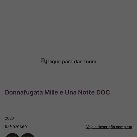
Ver Sacrum
8
º
Rocim
9
º
Champagne
10
º
Donnafugata Mille e Una Notte DOC
2020
Ref
:
029669
Veja a descrição completa