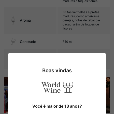
maduras e toques florais.
Frutas vermelhas e pretas
maduras, como ameixas e
Aroma
cerejas, notas de tabaco e
cacau, além de toques de
licores
Contéudo
750 ml
Nero d'Avola, Petit Verdot,
Composição Uva
Syrah e outras variedades
locais
Boas vindas
Você é maior de 18 anos?