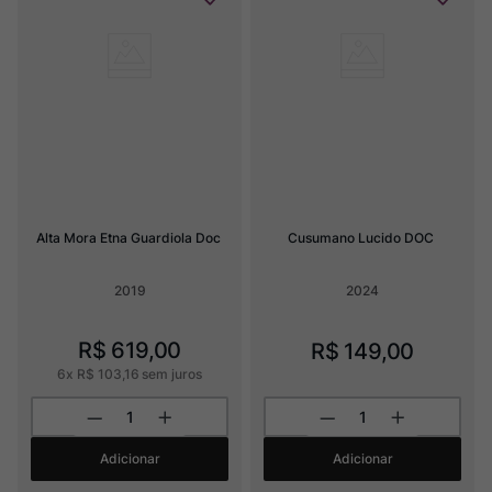
Alta Mora Etna Guardiola Doc
Cusumano Lucido DOC
2019
2024
R$
619
,
00
R$
149
,
00
6
x
R$
103
,
16
sem juros
Adicionar
Adicionar