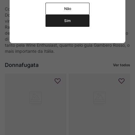
Não
Considerada uma das vinícolas mais importantes da região, a
Donnafugata contribuiu para construir a nova imagem dos
Sim
vinhos sicilianos. Mantendo o foco em qualidade, a Família
Rallo, responde por vinhos de notável qualidade, que se
destacam entre as críticas especializadas. É o caso do Passito
di Pantelleria "Ben Ryé", eleito o melhor vinho de sobremesa
tanto pela Wine Enthusiast, quanto pelo guia Gambero Rosso, o
mais importante da Itália.
Donnafugata
Ver todos