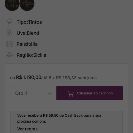
Tipo
:
Tintos
Uva
:
Blend
País
:
Itália
Região
:
Sicilia
R$
1
.
190
,
00
ou
até
6
x
R$
198
,
33
sem juros
1
Adicionar ao carrinho
Você receberá R$
59,50
de Cash Back para a sua
próxima compra.
Ver regras