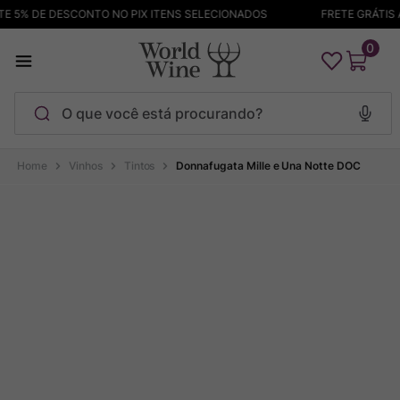
5% DE DESCONTO NO PIX ITENS SELECIONADOS
FRETE GRÁTIS ACI
0
O que você está procurando?
Termos mais buscados
Vinhos
Tintos
Donnafugata Mille e Una Notte DOC
Maçanita
1
º
Pinot Noir
2
º
Barolo
3
º
Garzon
4
º
Chablis
5
º
Bodega Garzon
6
º
Pacalet
7
º