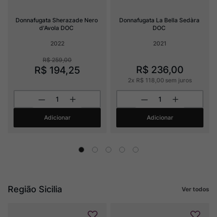
Donnafugata Sherazade Nero 
Donnafugata La Bella Sedàra 
d'Avola DOC
DOC
2022
2021
R$
259
,
00
R$
236
,
00
R$
194
,
25
2
x
R$
118
,
00
sem juros
Adicionar
Adicionar
Região Sicilia
Ver todos