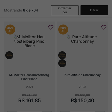
Champagne
8
º
Ordernar
Rocim
9
º
Mostrando
8 de 764
Filtrar
por
Ver Sacrum
10
º
35%
20%
OFF
OFF
M. Molitor Haus Klosterberg 
Pure Altitude Chardonnay
Pinot Blanc
2021
2023
R$
249
,
00
R$
188
,
00
R$
161
,
85
R$
150
,
40