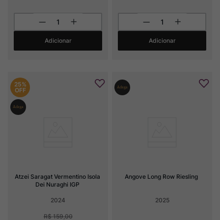
Adicionar
Adicionar
25%
OFF
Atzei Saragat Vermentino Isola 
Angove Long Row Riesling
Dei Nuraghi IGP
2024
2025
R$
159
,
00