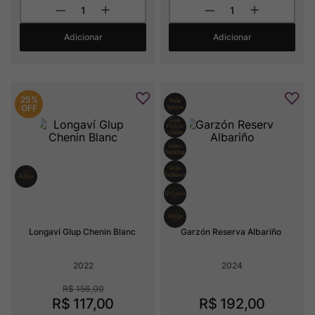
Adicionar
Adicionar
25%
OFF
Longaví Glup Chenin Blanc
Garzón Reserva Albariño
2022
2024
R$
156
,
00
R$
117
,
00
R$
192
,
00