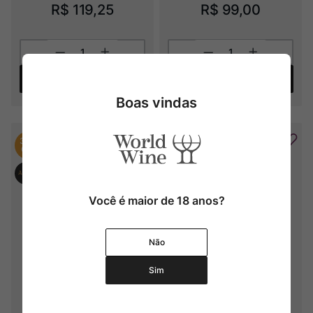
R$
119
,
25
R$
99
,
00
Adicionar
Adicionar
Boas vindas
30%
30%
OFF
OFF
Você é maior de 18 anos?
Não
Sim
F. Bougrier Pouilly-Fumé 
Quinta da Falorca Reserva 
Confidences
Encruzado
2023
2023