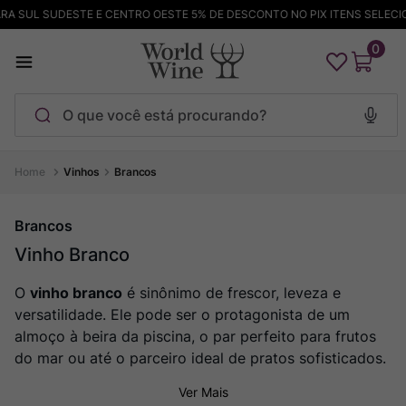
A SUL SUDESTE E CENTRO OESTE 5% DE DESCONTO NO PIX ITENS SELECIO
0
O que você está procurando?
Termos mais buscados
Vinhos
Brancos
Maçanita
1
º
Brancos
Pinot Noir
2
º
Vinho Branco
Bodega Garzon
3
º
O
vinho branco
é sinônimo de frescor, leveza e
Garzon
4
º
versatilidade. Ele pode ser o protagonista de um
Chablis
5
º
almoço à beira da piscina, o par perfeito para frutos
Barolo
6
º
do mar ou até o parceiro ideal de pratos sofisticados.
Pacalet
7
º
Ver Mais