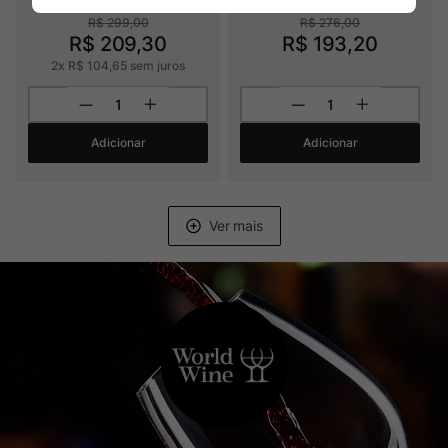
R$
299
,
00
R$
276
,
00
R$
209
,
30
R$
193
,
20
2
x
R$
104
,
65
sem juros
Adicionar
Adicionar