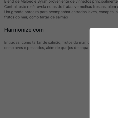
Blend de Malbec e Syrah proveniente de vinhedos principalmente
Central, este rosé revela notas de frutas vermelhas frescas, além 
Um grande parceiro para acompanhar entradas leves, canapés, 
frutos do mar, como tartar de salmão
Harmonize com
Entradas, como tartar de salmão, frutos do mar, como mariscos e
como aves e pescados, além de queijos de capa branca, como o