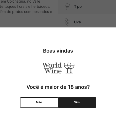
 em Colchagua, no Valle
de toques florais e herbáceos.
Tipo
além de pratos com pescados e
Uva
Produtor
 camarões, carnes brancas,
 Camembert.
Boas vindas
Região
Pais
Cor
Você é maior de 18 anos?
Graduação Alcóolica
Não
Sim
Amadurecimento