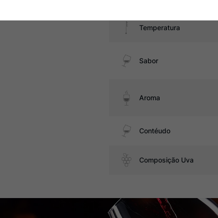
Temperatura
Sabor
Aroma
Contéudo
Composição Uva