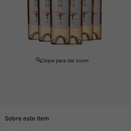
Champagne
10
º