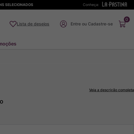
ENS SELECIONADOS
Conheça:
0
Lista de desejos
moções
Veja a descrição completa
to