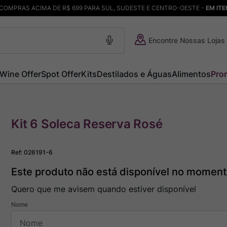
COMPRAS ACIMA DE R$ 699 PARA SUL, SUDESTE E CENTRO-OESTE -
EM IT
Encontre Nossas Lojas
Wine Offer
Spot Offer
Kits
Destilados e Águas
Alimentos
Pro
Kit 6 Soleca Reserva Rosé
Ref
:
026191-6
Este produto não está disponível no momen
Quero que me avisem quando estiver disponível