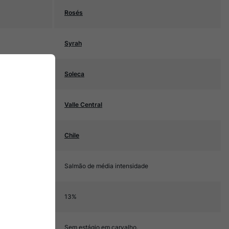
Rosés
Syrah
Soleca
Valle Central
Chile
Salmão de média intensidade
13%
Sem estágio em carvalho.