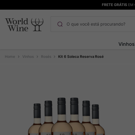
FRETE GRÁTIS
EM 
O que você está procurando?
Termos mais buscados
Vinhos
Maçanita
1
º
Vinhos
Rosés
Kit 6 Soleca Reserva Rosé
Pinot Noir
2
º
Barolo
3
º
Chablis
4
º
Bodega Garzon
5
º
Garzon
6
º
Pacalet
7
º
Rocim
8
º
Ver Sacrum
9
º