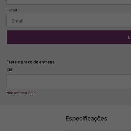
E
CEP
Não sei meu CEP
Especificações