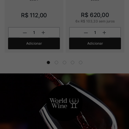
R$
620
,
00
R$
112
,
00
6
x
R$
103
,
33
sem juros
Adicionar
Adicionar