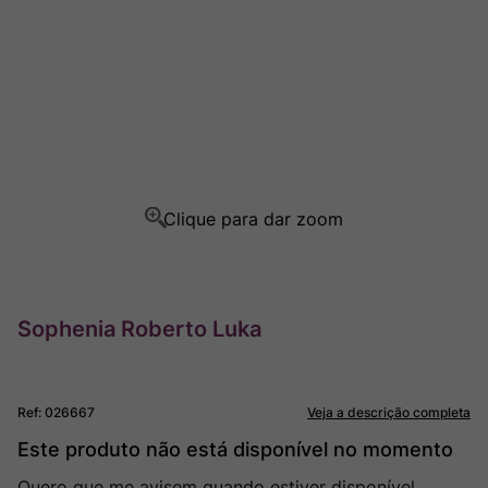
Ver Sacrum
8
º
Rocim
9
º
Champagne
10
º
Sophenia Roberto Luka
Ref
:
026667
Veja a descrição completa
Este produto não está disponível no momento
Quero que me avisem quando estiver disponível