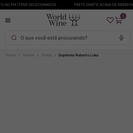
 NO PIX ITENS SELECIONADOS
FRETE GRÁTIS ACIMA DE R$699 PA
0
O que você está procurando?
Termos mais buscados
Vinhos
Tintos
Sophenia Roberto Luka
Maçanita
1
º
Pinot Noir
2
º
Barolo
3
º
Garzon
4
º
Chablis
5
º
Bodega Garzon
6
º
Pacalet
7
º