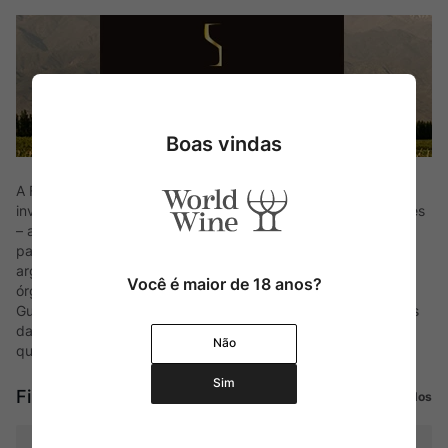
Boas vindas
A Finca Sophenia tem ao seu lado, além da localização
invejável de seus vinhedos – aos pés da Cordilheira dos Andes
– a expertise de um dos maiores nomes da vitivinicultura do
país, Roberto Luka, incansável embaixador dos vinhos
argentinos, ex-presidente da Wines of Argentina, principal
Você é maior de 18 anos?
órgão à frente da exportação de vinhos do país. Ao lado de
Gustavo Benvenuto, Luka produz alguns dos melhores vinhos
da região, com altíssimas pontuações e excelente relação
Não
qualidade x preço.
Sim
Finca Sophenia
Ver todos