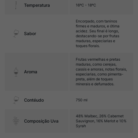
Temperatura
16ºC - 18ºC
Encorpado, com taninos
firmes e maduros, e ótima
acidez. Seu final é longo,
Sabor
destacando-se por frutas
maduras, especiarias e
toques florais.
Frutas vermelhas e pretas
maduras, como cerejas,
cassis e amoras, notas florais,
Aroma
especiarias, como pimenta-
preta, além de toques
minerais e defumados.
Contéudo
750 ml
48% Malbec, 26% Cabernet
Composição Uva
Sauvignon, 16% Merlot e 10%
Syrah