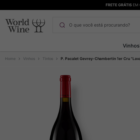
FRETE GRÁTIS
EM 
O que você está procurando?
Termos mais buscados
Vinhos
Maçanita
1
º
Vinhos
Tintos
P. Pacalet Gevrey-Chambertin 1er Cru "La
Pinot Noir
2
º
Bodega Garzon
3
º
Garzon
4
º
Chablis
5
º
Barolo
6
º
Pacalet
7
º
Champagne
8
º
Rocim
9
º