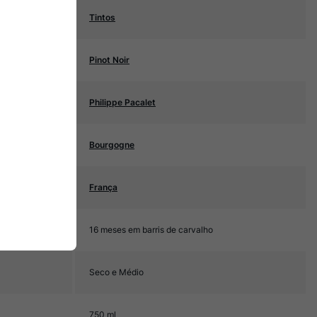
Tintos
Pinot Noir
Philippe Pacalet
Bourgogne
França
16 meses em barris de carvalho
Seco e Médio
750 ml