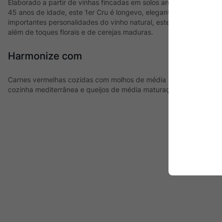
Elaborado a partir de vinhas fincadas em solos argilo-calcário,
45 anos de idade, este 1er Cru é longevo, elegante e potente. A
importantes personalidades do vinho natural, este Gevrey revela 
além de toques florais e de cerejas maduras.
Harmonize com
Carnes vermelhas cozidas com molhos de média intensidade, ave
cozinha mediterrânea e queijos de média maturação.