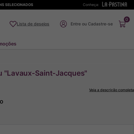
ENS SELECIONADOS
Conheça:
0
Lista de desejos
moções
ru "Lavaux-Saint-Jacques"
Veja a descrição completa
to