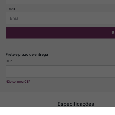
E
CEP
Não sei meu CEP
Especificações