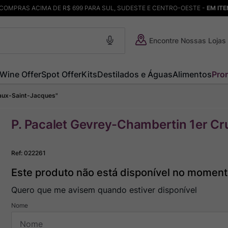
COMPRAS ACIMA DE R$ 699 PARA SUL, SUDESTE E CENTRO-OESTE -
EM IT
Encontre Nossas Lojas
Wine Offer
Spot Offer
Kits
Destilados e Águas
Alimentos
Pro
vaux-Saint-Jacques"
P. Pacalet Gevrey-Chambertin 1er C
Ref
:
022261
Este produto não está disponível no momen
Quero que me avisem quando estiver disponível