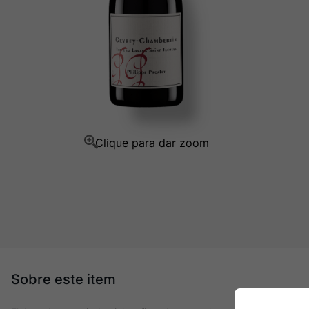
Ver Sacrum
10
º