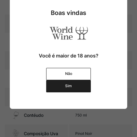
Uva
Pinot Noir
Boas vindas
Produtor
Philippe Pacalet
Região
Bourgogne
Você é maior de 18 anos?
Pais
França
Não
15 meses em barris de
Amadurecimento
carvalho
Sim
Sabor
Seco e Médio
Contéudo
750 ml
Composição Uva
Pinot Noir