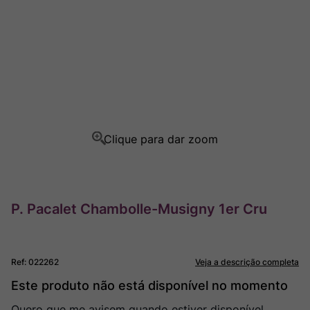
Ver Sacrum
8
º
Rocim
9
º
Champagne
10
º
P. Pacalet Chambolle-Musigny 1er Cru
Ref
:
022262
Veja a descrição completa
Este produto não está disponível no momento
Quero que me avisem quando estiver disponível