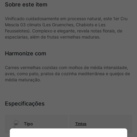
Vinificado cuidadosamente em processo natural, este 1er Cru
Mescla 03 climats (Les Gruenches, Chabiots e Les
Feusselotes). Complexo e elegante, revela notas florais, de
especiarias, além de frutas vermelhas maduras.
Harmonize com
Carnes vermelhas cozidas com molhos de média intensidade,
aves, como pato, pratos da cozinha mediterrânea e queijos de
média maturação.
Especificações
Tipo
Tintos