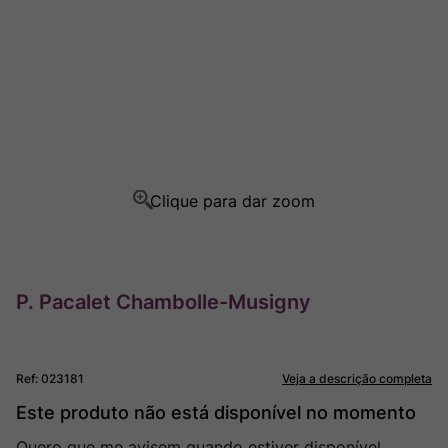
Ver Sacrum
8
º
Rocim
9
º
Champagne
10
º
P. Pacalet Chambolle-Musigny
Ref
:
023181
Veja a descrição completa
Este produto não está disponível no momento
Quero que me avisem quando estiver disponível