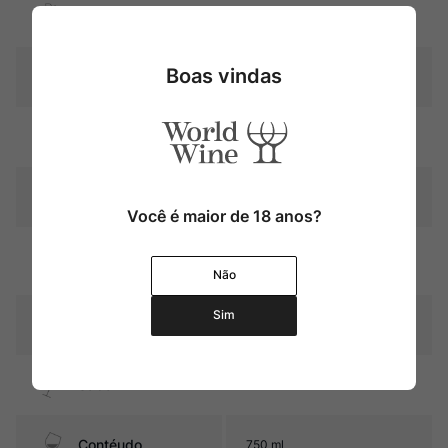
Uva
Pinot Noir
Boas vindas
Produtor
Philippe Pacalet
Região
Bourgogne
Pais
França
Você é maior de 18 anos?
Graduação Alcóoli
13,0%
ca
Não
Sim
15 meses em barris de
Amadurecimento
carvalho
Sabor
Seco e Médio
Contéudo
750 ml