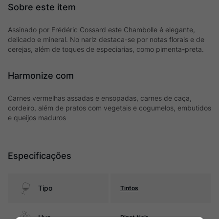
Assinado por Frédéric Cossard este Chambolle é elegante,
delicado e mineral. No nariz destaca-se por notas florais e de
cerejas, além de toques de especiarias, como pimenta-preta.
Harmonize com
Carnes vermelhas assadas e ensopadas, carnes de caça,
cordeiro, além de pratos com vegetais e cogumelos, embutidos
e queijos maduros
Especificações
Tipo
Tintos
Uva
Pinot Noir