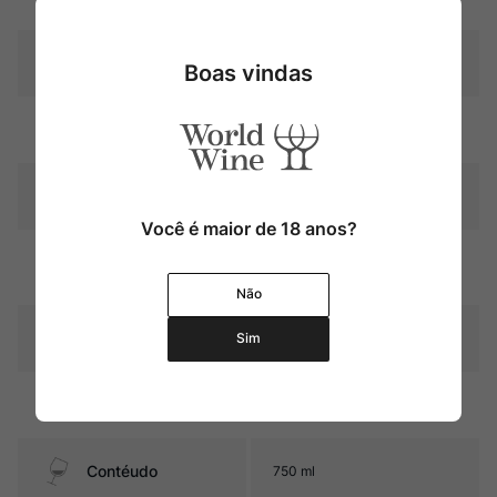
Produtor
Frédéric Cossard
Boas vindas
Região
Bourgogne
Pais
França
Você é maior de 18 anos?
Graduação Alcóoli
12,5%
ca
Não
14 meses em barricas de
Amadurecimento
Sim
carvalho francês
Sabor
Seco e Médio
Contéudo
750 ml