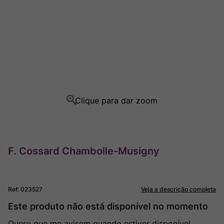
Champagne
8
º
Rocim
9
º
Ver Sacrum
10
º
F. Cossard Chambolle-Musigny
Ref
:
023527
Veja a descrição completa
Este produto não está disponível no momento
Quero que me avisem quando estiver disponível