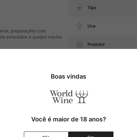
Tipo
Uva
carne, preparações com
 de embutidos e queijos macios
Produtor
Região
Boas vindas
Pais
Cor
Graduação Alcóolica
Você é maior de 18 anos?
Amadurecimento