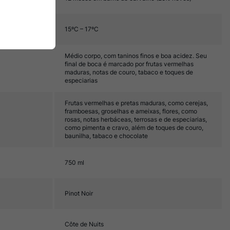
15ºC – 17ºC
Médio corpo, com taninos finos e boa acidez. Seu
final de boca é marcado por frutas vermelhas
maduras, notas de couro, tabaco e toques de
especiarias
Frutas vermelhas e pretas maduras, como cerejas,
framboesas, groselhas e ameixas, flores, como
rosas, notas herbáceas, terrosas e de especiarias,
como pimenta e cravo, além de toques de couro,
baunilha, tabaco e chocolate
750 ml
Pinot Noir
Côte de Nuits