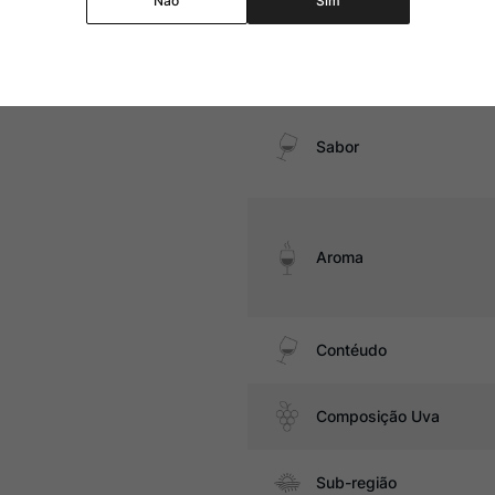
Não
Sim
Temperatura
Sabor
Aroma
Contéudo
Composição Uva
Sub-região