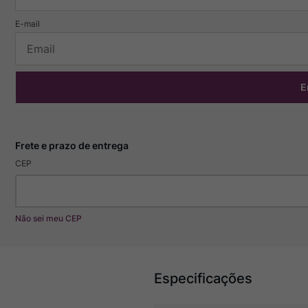
E
CEP
Não sei meu CEP
Especificações