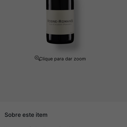
Champagne
10
º