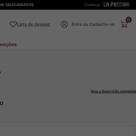
ENS SELECIONADOS
Conheça:
0
Lista de desejos
moções
"
Veja a descrição completa
to