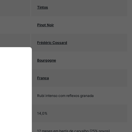
Tintos
Pinot Noir
Frédéric Cossard
Bourgogne
França
Rubi intenso com reflexos granada
14,0%
12 meses em barris de carvalho (25% novos)