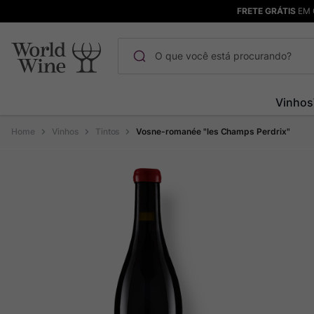
FRETE GRÁTIS
EM 
O que você está procurando?
Termos mais buscados
Vinhos
Maçanita
1
º
Vinhos
Tintos
Vosne-romanée "les Champs Perdrix"
Pinot Noir
2
º
Barolo
3
º
Chablis
4
º
Bodega Garzon
5
º
Garzon
6
º
Pacalet
7
º
Rocim
8
º
Ver Sacrum
9
º