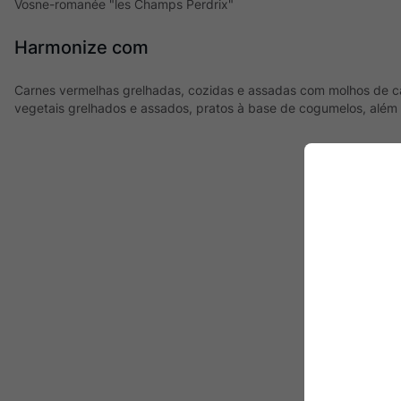
Vosne-romanée "les Champs Perdrix"
Harmonize com
Carnes vermelhas grelhadas, cozidas e assadas com molhos de 
vegetais grelhados e assados, pratos à base de cogumelos, além