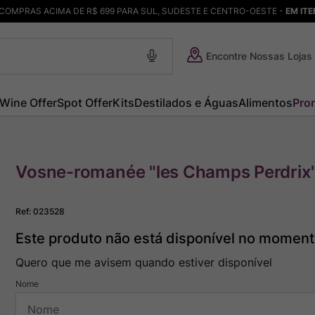
COMPRAS ACIMA DE R$ 699 PARA SUL, SUDESTE E CENTRO-OESTE -
EM IT
Encontre Nossas Lojas
Wine Offer
Spot Offer
Kits
Destilados e Águas
Alimentos
Pro
Vosne-romanée "les Champs Perdrix
Ref
:
023528
Este produto não está disponível no momen
Quero que me avisem quando estiver disponível