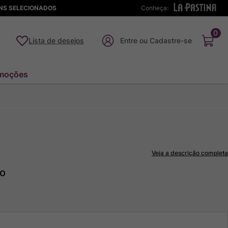
ENS SELECIONADOS
Conheça:
0
Lista de desejos
moções
Veja a descrição completa
to