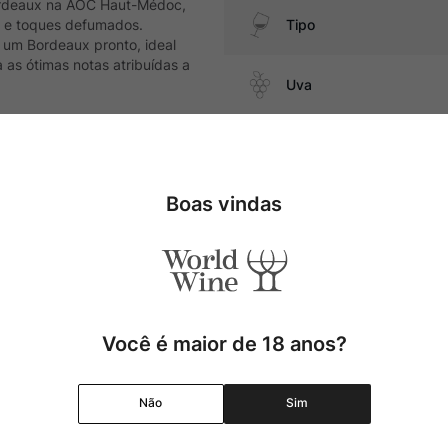
ordeaux na AOC Haut-Médoc,
s e toques defumados.
Tipo
 um Bordeaux pronto, ideal
as ótimas notas atribuídas a
Uva
Produtor
ase de cordeiro, massas
Boas vindas
Região
Pais
Cor
Você é maior de 18 anos?
Graduação Alcóolica
Não
Sim
Amadurecimento