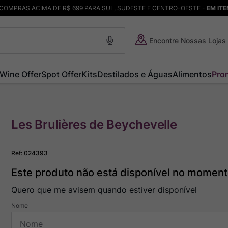
COMPRAS ACIMA DE R$ 699 PARA SUL, SUDESTE E CENTRO-OESTE -
EM IT
Encontre Nossas Lojas
Wine Offer
Spot Offer
Kits
Destilados e Águas
Alimentos
Pro
Les Brulières de Beychevelle
Ref
:
024393
Este produto não está disponível no momen
Quero que me avisem quando estiver disponível