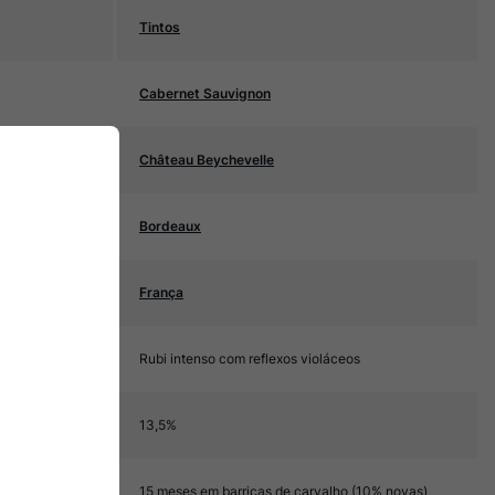
Tintos
Cabernet Sauvignon
Château Beychevelle
Bordeaux
França
Rubi intenso com reflexos violáceos
13,5%
15 meses em barricas de carvalho (10% novas)