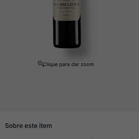
Champagne
10
º