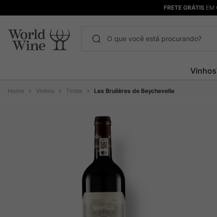
FRETE GRÁTIS
EM 
O que você está procurando?
Termos mais buscados
Vinhos
Maçanita
1
º
Vinhos
Tintos
Les Brulières de Beychevelle
Pinot Noir
2
º
Barolo
3
º
Chablis
4
º
Bodega Garzon
5
º
Garzon
6
º
Pacalet
7
º
Rocim
8
º
Ver Sacrum
9
º