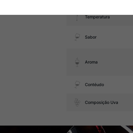
Temperatura
Sabor
Aroma
Contéudo
Composição Uva