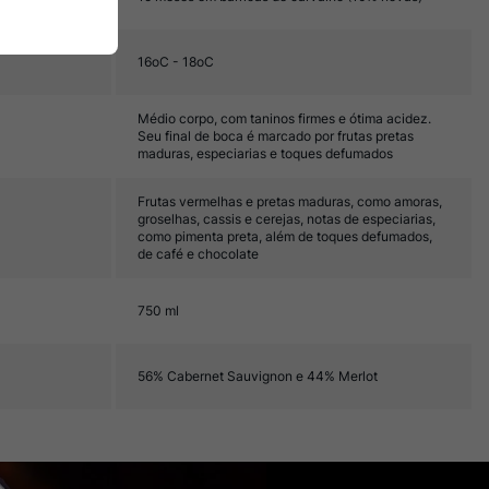
16oC - 18oC
Médio corpo, com taninos firmes e ótima acidez.
Seu final de boca é marcado por frutas pretas
maduras, especiarias e toques defumados
Frutas vermelhas e pretas maduras, como amoras,
groselhas, cassis e cerejas, notas de especiarias,
como pimenta preta, além de toques defumados,
de café e chocolate
750 ml
56% Cabernet Sauvignon e 44% Merlot