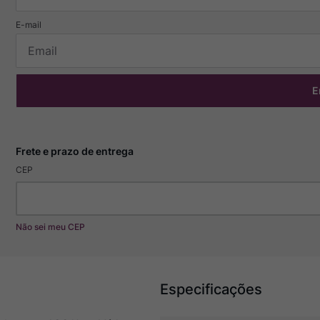
E
CEP
Não sei meu CEP
Especificações