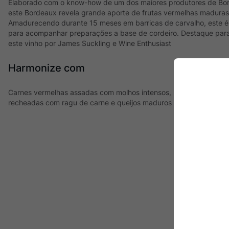
Elaborado com o know-how de um dos maiores produtores de B
este Bordeaux revela grande aporte de frutas vermelhas madura
Amadurecendo durante 15 meses em barricas de carvalho, este é
para acompanhar preparações a base de cordeiro. Destaque para 
este vinho por James Suckling e Wine Enthusiast
Harmonize com
Carnes vermelhas assadas com molhos intensos, preparações a b
recheadas com ragu de carne e queijos maduros