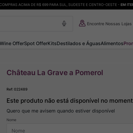
COMPRAS ACIMA DE R$ 699 PARA SUL, SUDESTE E CENTRO-OESTE -
EM IT
Encontre Nossas Lojas
Wine Offer
Spot Offer
Kits
Destilados e Águas
Alimentos
Pro
Château La Grave a Pomerol
Ref
:
022489
Este produto não está disponível no momen
Quero que me avisem quando estiver disponível