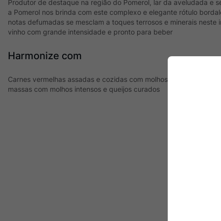
Produtor de destaque na região do Pomerol, lar da aveludada e 
a Pomerol nos brinda com este complexo e elegante rótulo borda
notas defumadas se mesclam a toques terrosos e minerais neste i
vinho com grande intensidade e pronto para beber
Harmonize com
Carnes vermelhas assadas e cozidas com molhos intensos, carnes
massas com molhos intensos e queijos curados