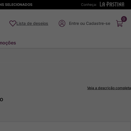
ENS SELECIONADOS
Conheça:
0
Lista de desejos
moções
Veja a descrição completa
to