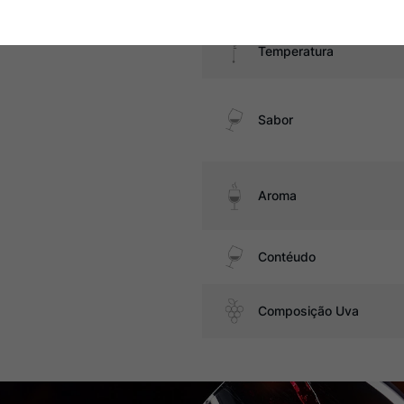
Temperatura
Sabor
Aroma
Contéudo
Composição Uva