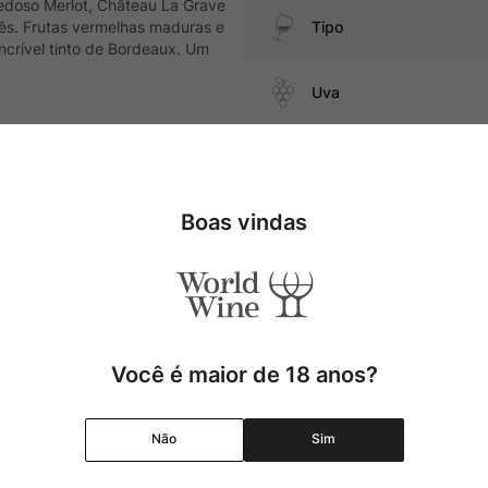
sedoso Merlot, Château La Grave
lês. Frutas vermelhas maduras e
Tipo
ncrível tinto de Bordeaux. Um
Uva
Produtor
 de caça, como cordeiro,
Boas vindas
Região
Pais
Cor
Você é maior de 18 anos?
Graduação Alcóolica
Não
Sim
Amadurecimento