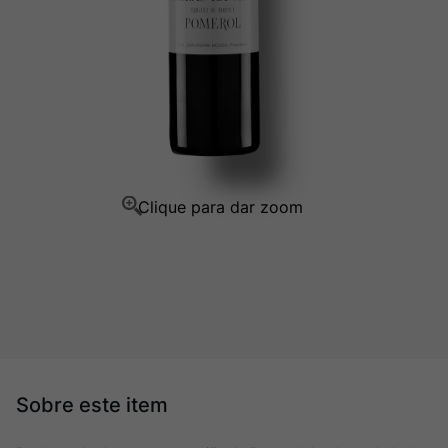
Champagne
10
º