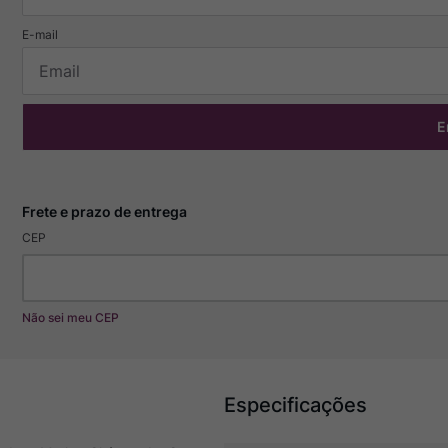
E
CEP
Não sei meu CEP
Especificações