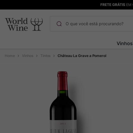
FRETE GRÁTIS
EM 
O que você está procurando?
Termos mais buscados
Vinhos
Maçanita
1
º
Vinhos
Tintos
Château La Grave a Pomerol
Pinot Noir
2
º
Barolo
3
º
Garzon
4
º
Chablis
5
º
Bodega Garzon
6
º
Pacalet
7
º
Ver Sacrum
8
º
Rocim
9
º