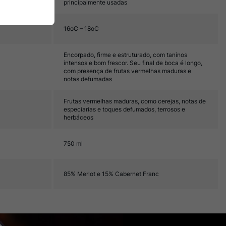
principalmente usadas
16oC – 18oC
Encorpado, firme e estruturado, com taninos
intensos e bom frescor. Seu final de boca é longo,
com presença de frutas vermelhas maduras e
notas defumadas
Frutas vermelhas maduras, como cerejas, notas de
especiarias e toques defumados, terrosos e
herbáceos
750 ml
85% Merlot e 15% Cabernet Franc