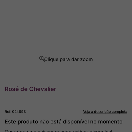
Ver Sacrum
8
º
Rocim
9
º
Champagne
10
º
Rosé de Chevalier
Ref
:
024893
Veja a descrição completa
Este produto não está disponível no momento
Quero que me avisem quando estiver disponível