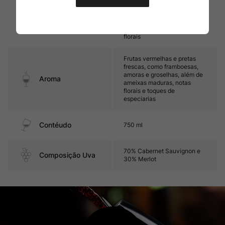
Médio corpo, com taninos
sutis e ótima acidez. Seu final
Sabor
é marcado por frutas
vermelhas maduras e notas
florais
Frutas vermelhas e pretas
frescas, como framboesas,
amoras e groselhas, além de
Aroma
ameixas maduras, notas
florais e toques de
especiarias
Contéudo
750 ml
70% Cabernet Sauvignon e
Composição Uva
30% Merlot