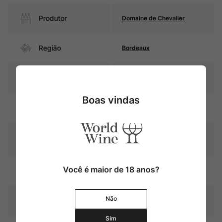
Produtor
Domaine de Chevalier
Região
Bordeaux
Pais
França
Boas vindas
Cor
Salmão intenso
Graduação Alcóoli
13,0%
ca
Você é maior de 18 anos?
Amadurecimento
Sem estágio em carvalho
Não
Temperatura
12ºC – 14ºC
Sim