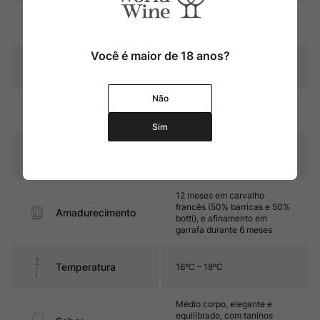
Região
Toscana
Você é maior de 18 anos?
Pais
Itália
Não
Rubi intenso com reflexos
Cor
violáceos
Sim
Graduação Alcóoli
13,5%
ca
12 meses em carvalho
francês (50% barricas e 50%
Amadurecimento
botti), e afinamento em
garrafa durante 6 meses
Temperatura
16ºC – 18ºC
Médio corpo, elegante e
equilibrado, com taninos