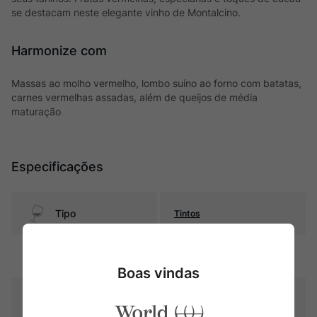
se destacam neste elegante vinho de Montalcino.
Harmonize com
Massas ao molho vermelho, lombo suíno ao forno com batatas,
carnes vermelhas assadas, além de queijos de média
maturação
Especificações
Tipo
Tintos
Uva
Sangiovese Grosso/Brunello
Boas vindas
Produtor
Castello Banfi