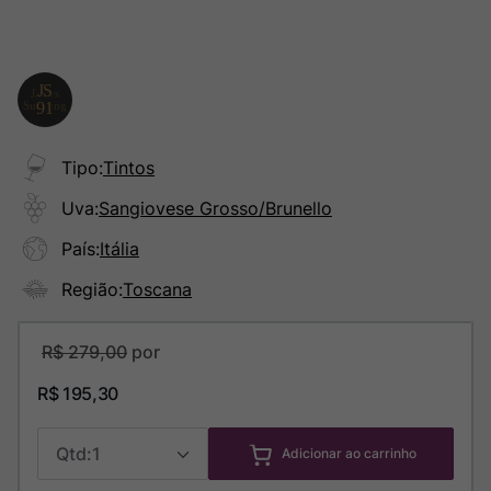
Tipo
:
Tintos
Uva
:
Sangiovese Grosso/Brunello
País
:
Itália
Região
:
Toscana
R$
279
,
00
R$
195
,
30
1
Adicionar ao carrinho