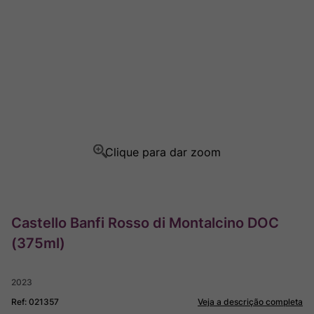
Champagne
8
º
Rocim
9
º
Ver Sacrum
10
º
Castello Banfi Rosso di Montalcino DOC
(375ml)
2023
Ref
:
021357
Veja a descrição completa