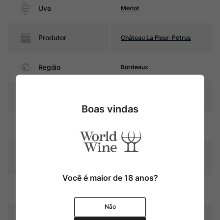
Uva
Merlot
Produtor
Château La Fleur-Pétrus
Região
Bordeaux
Pais
França
Boas vindas
Rubi intenso com reflexos
Cor
violáceos
Graduação Alcóoli
14%
ca
Você é maior de 18 anos?
18 meses em barricas de
Amadurecimento
carvalho
Não
Temperatura
16ºC – 18ºC