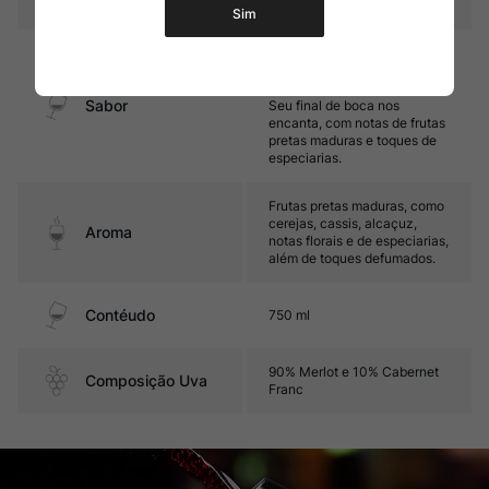
Sim
Encorpado, estruturado e
intenso. Possui taninos firmes
e sedosos e ótimo equilíbrio.
Sabor
Seu final de boca nos
encanta, com notas de frutas
pretas maduras e toques de
especiarias.
Frutas pretas maduras, como
cerejas, cassis, alcaçuz,
Aroma
notas florais e de especiarias,
além de toques defumados.
Contéudo
750 ml
90% Merlot e 10% Cabernet
Composição Uva
Franc