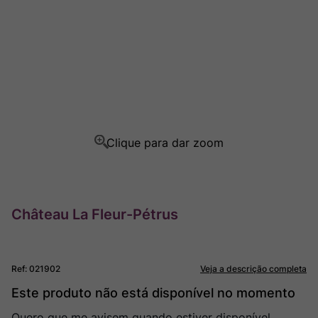
Ver Sacrum
8
º
Champagne
9
º
Rocim
10
º
Château La Fleur-Pétrus
Ref
:
021902
Veja a descrição completa
Este produto não está disponível no momento
Quero que me avisem quando estiver disponível