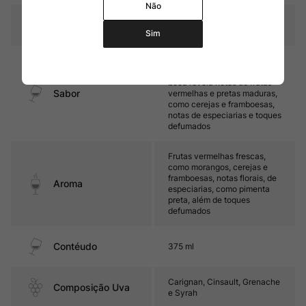
Não
Temperatura
15ºC – 17ºC
Sim
Leve, com taninos finos e
bom acidez. Seu final de
boca revela notas de frutas
Sabor
vermelhas e pretas maduras,
como cerejas e framboesas,
notas de especiarias e toques
defumados
Frutas vermelhas frescas,
como morangos, cerejas e
framboesas, notas florais, de
Aroma
especiarias, como pimenta
preta, além de toques
defumados
Contéudo
375 ml
Carignan, Cinsault, Grenache
Composição Uva
e Syrah