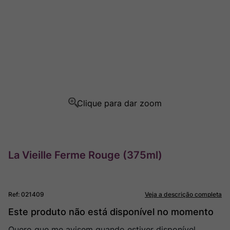
Rocim
8
º
Ver Sacrum
9
º
Champagne
10
º
La Vieille Ferme Rouge (375ml)
Ref
:
021409
Veja a descrição completa
Este produto não está disponível no momento
Quero que me avisem quando estiver disponível