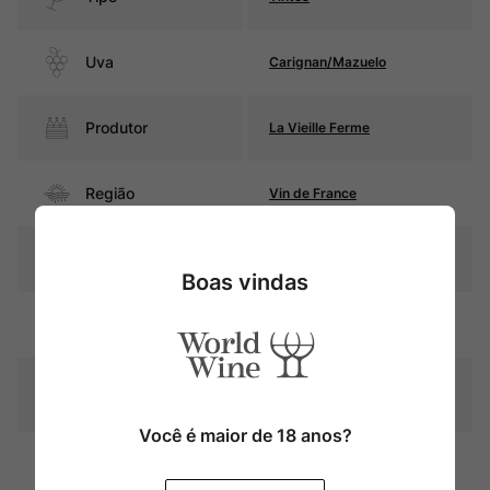
Uva
Carignan/Mazuelo
Produtor
La Vieille Ferme
Região
Vin de France
Pais
França
Boas vindas
Rubi intenso com reflexos
Cor
violáceos
Graduação Alcóoli
13,0%
ca
Você é maior de 18 anos?
15% do vinho tem estágio em
Amadurecimento
carvalho durante 10 meses