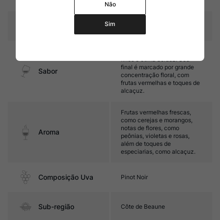
carvalho
Não
Sim
Temperatura
15oC – 17oC
Médio corpo, com taninos
finos e ótima acidez. Seu
final é marcado por grande
Sabor
concentração floral, com
frutas vermelhas e toques de
alcaçuz.
Frutas vermelhas frescas,
como cerejas e morangos,
notas de flores, como
Aroma
peônias, violetas e rosas,
além de toques de
especiarias, como alcaçuz.
Composição Uva
Pinot Noir
Sub-região
Côte de Beaune