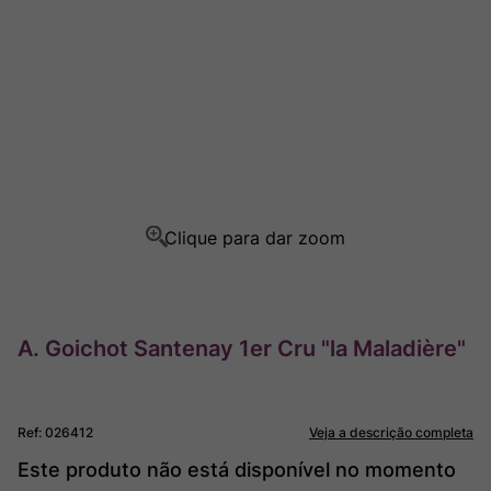
Rocim
8
º
Ver Sacrum
9
º
Champagne
10
º
A. Goichot Santenay 1er Cru "la Maladière"
Ref
:
026412
Veja a descrição completa
Este produto não está disponível no momento