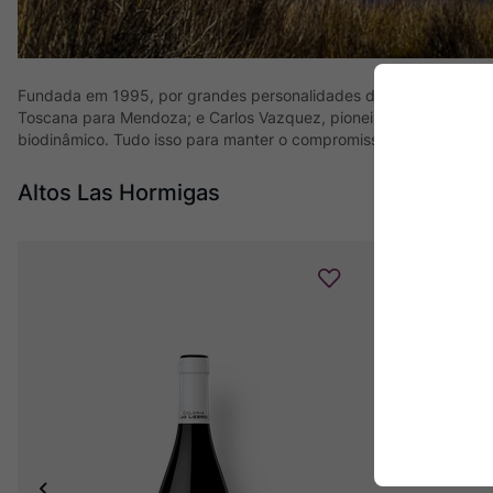
Fundada em 1995, por grandes personalidades do mundo do vinho e 
Toscana para Mendoza; e Carlos Vazquez, pioneiro na viticultura ar
biodinâmico. Tudo isso para manter o compromisso de buscar um vi
Altos Las Hormigas