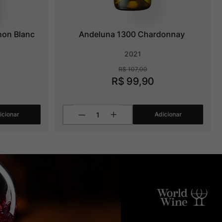
non Blanc
Andeluna 1300 Chardonnay
2021
R$
107
,
00
R$
99
,
90
icionar
Adicionar