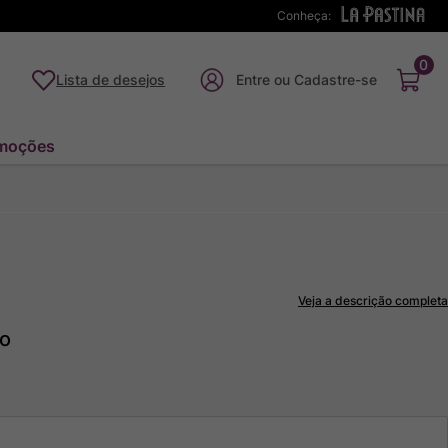
Conheça:
0
Lista de desejos
moções
Veja a descrição completa
to