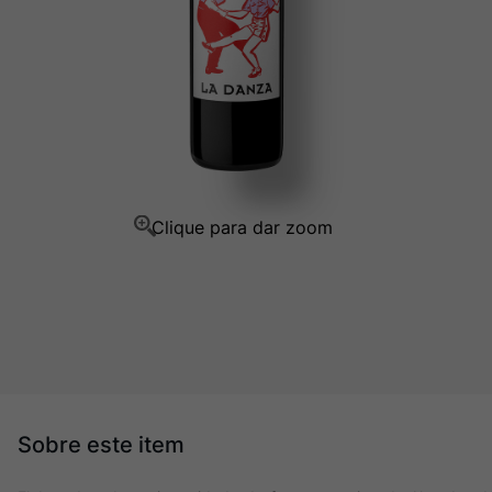
Champagne
10
º