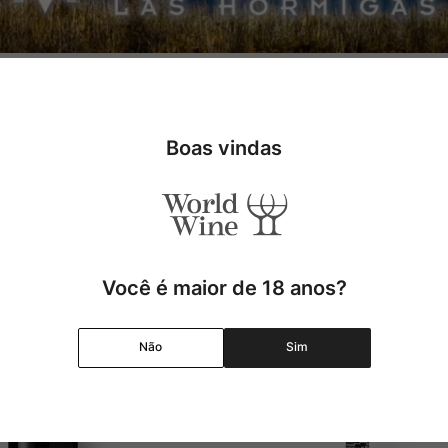
com ideias desafiadoras. Pedro Parra, PHd em Terroir, Alberto Anto
gentina e um recurso agrícola essencial. Nas práticas viticulturais, a
nho autêntico e atingir a meta de se tornar Especialistas em Malbe
Boas vindas
Você é maior de 18 anos?
Não
Sim