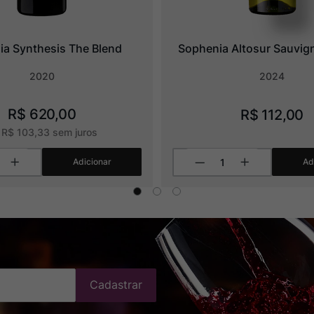
a Synthesis The Blend
Sophenia Altosur Sauvig
2020
2024
R$
620
,
00
R$
112
,
00
x
R$
103
,
33
sem juros
Adicionar
Ad
Cadastrar