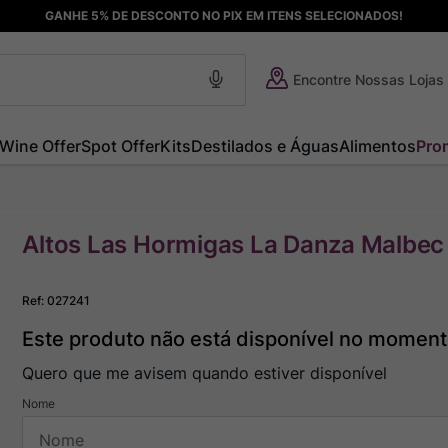
GANHE 5% DE DESCONTO NO PIX EM ITENS SELECIONADOS!
Encontre Nossas Lojas
Wine Offer
Spot Offer
Kits
Destilados e Águas
Alimentos
Pro
Altos Las Hormigas La Danza Malbec
Ref
:
027241
Este produto não está disponível no momen
Quero que me avisem quando estiver disponível