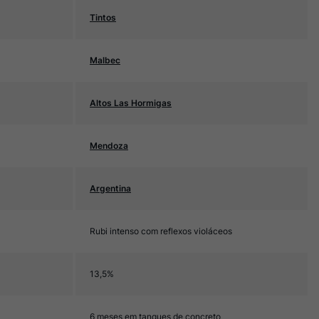
Tintos
Malbec
Altos Las Hormigas
Mendoza
Argentina
Rubi intenso com reflexos violáceos
13,5%
6 meses em tanques de concreto