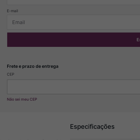
E
CEP
Não sei meu CEP
Especificações