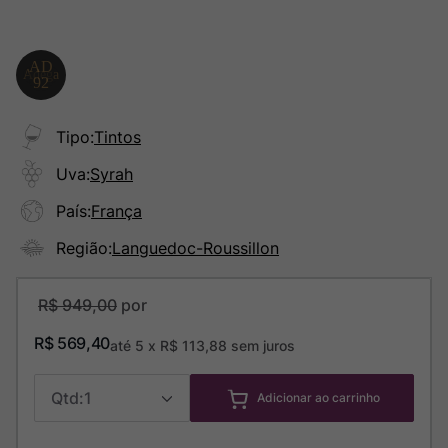
Tipo
:
Tintos
Uva
:
Syrah
País
:
França
Região
:
Languedoc-Roussillon
R$
949
,
00
R$
569
,
40
até
5
x
R$
113
,
88
sem juros
1
Adicionar ao carrinho