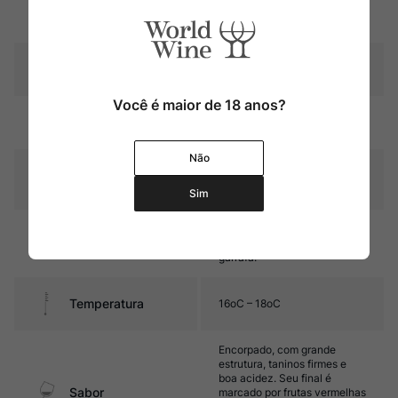
Região
Languedoc-Roussillon
Pais
França
Você é maior de 18 anos?
Cor
Púrpura intenso
Não
Graduação Alcóoli
15,0%
ca
Sim
12 meses em barricas de
Amadurecimento
carvalho e 12 meses em
garrafa.
Temperatura
16oC – 18oC
Encorpado, com grande
estrutura, taninos firmes e
boa acidez. Seu final é
Sabor
marcado por frutas vermelhas