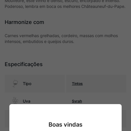
Mouvèdre, este vinho é denso, escuro, encorpado e intenso.
Poderoso, lembra em boca os melhores Châteauneuf-du-Pape.
Harmonize com
Carnes vermelhas grelhadas, cordeiro, massas com molhos
intensos, embutidos e queijos duros.
Especificações
Tipo
Tintos
Uva
Syrah
Produtor
gerard-bertrand
Boas vindas