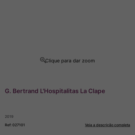
Ver Sacrum
8
º
Rocim
9
º
Champagne
10
º
G. Bertrand L'Hospitalitas La Clape
2019
Ref
:
027101
Veja a descrição completa