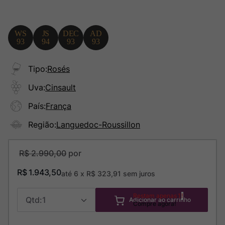
Tipo
:
Rosés
Uva
:
Cinsault
País
:
França
Região
:
Languedoc-Roussillon
R$
2
.
990
,
00
R$
1
.
943
,
50
até
6
x
R$
323
,
91
sem juros
Restam apenas
1
1
Adicionar ao carrinho