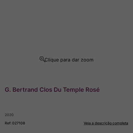
Champagne
8
º
Rocim
9
º
Ver Sacrum
10
º
G. Bertrand Clos Du Temple Rosé
2020
Ref
:
027108
Veja a descrição completa