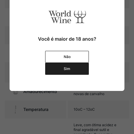
Região
Languedoc-Roussillon
Pais
França
Você é maior de 18 anos?
Cor
Salmão pálido
Não
Sim
Graduação Alcóoli
14,5%
ca
6 a 8 meses em barricas
Amadurecimento
novas de carvalho
Temperatura
10oC – 12oC
Leve, com ótima acidez e
final agradável sutil e