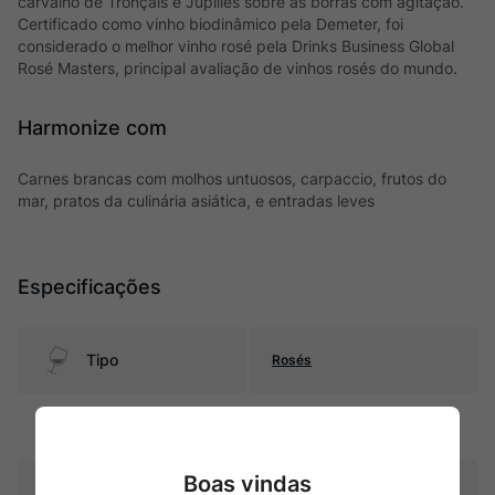
carvalho de Tronçais e Jupilles sobre as borras com agitação.
Certificado como vinho biodinâmico pela Demeter, foi
considerado o melhor vinho rosé pela Drinks Business Global
Rosé Masters, principal avaliação de vinhos rosés do mundo.
Harmonize com
Carnes brancas com molhos untuosos, carpaccio, frutos do
mar, pratos da culinária asiática, e entradas leves
Especificações
Tipo
Rosés
Uva
Cinsault
Boas vindas
Produtor
gerard-bertrand