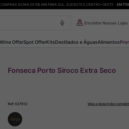
COMPRAS ACIMA DE R$ 699 PARA SUL, SUDESTE E CENTRO-OESTE -
EM IT
Encontre Nossas Lojas
Wine Offer
Spot Offer
Kits
Destilados e Águas
Alimentos
Pro
Fonseca Porto Siroco Extra Seco
Ref
:
027812
Veja a descrição complet