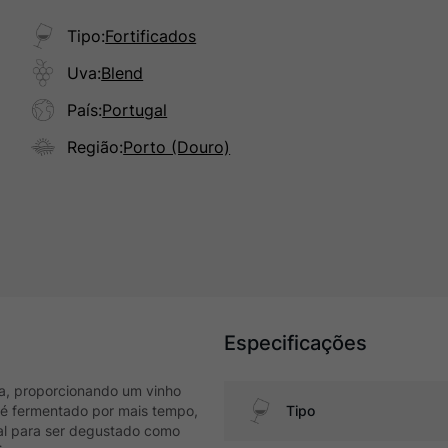
Tipo
:
Fortificados
Uva
:
Blend
País
:
Portugal
Região
:
Porto (Douro)
Especificações
a, proporcionando um vinho
o é fermentado por mais tempo,
Tipo
eal para ser degustado como