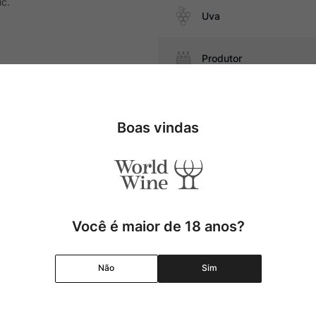
ic.
Uva
Produtor
 base de chocolate branco,
Região
Boas vindas
Pais
Cor
Você é maior de 18 anos?
Graduação Alcóolica
Não
Sim
Amadurecimento
Temperatura