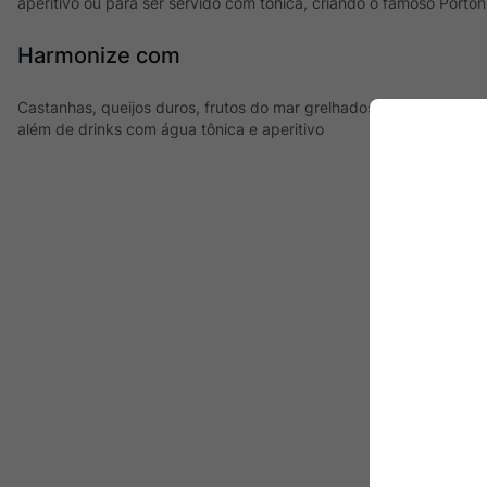
aperitivo ou para ser servido com tônica, criando o famoso Porton
Harmonize com
Castanhas, queijos duros, frutos do mar grelhados, sobremesas a
além de drinks com água tônica e aperitivo