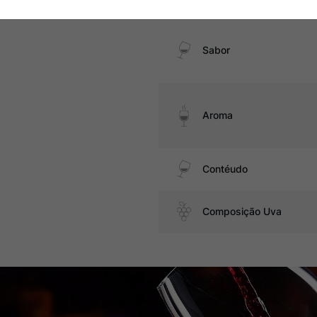
Sabor
Aroma
Contéudo
Composição Uva