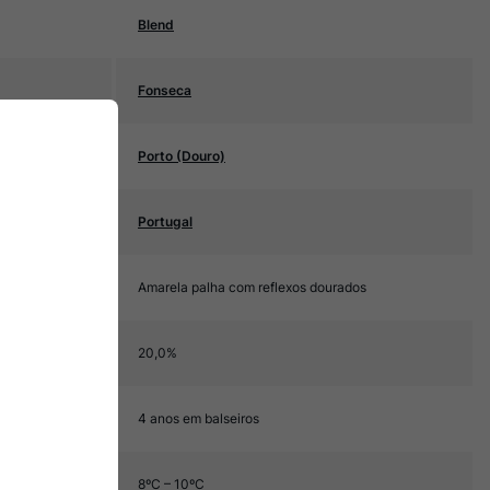
Blend
Fonseca
Porto (Douro)
Portugal
Amarela palha com reflexos dourados
20,0%
4 anos em balseiros
8ºC – 10ºC