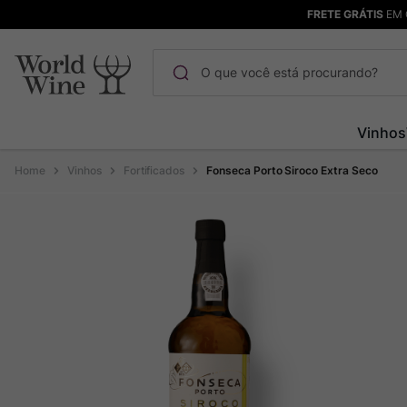
FRETE GRÁTIS
EM 
O que você está procurando?
Termos mais buscados
Vinhos
Maçanita
1
º
Vinhos
Fortificados
Fonseca Porto Siroco Extra Seco
Pinot Noir
2
º
Bodega Garzon
3
º
Garzon
4
º
Chablis
5
º
Barolo
6
º
Pacalet
7
º
Champagne
8
º
Rocim
9
º