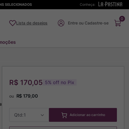
ENS SELECIONADOS
Conheça:
0
Lista de desejos
moções
R$ 170,05
5
%
off no Pix
R$
179
,
00
ou
a
1
Adicionar ao carrinho