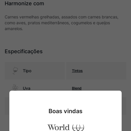
Harmonize com
Carnes vermelhas grelhadas, assados com carnes brancas,
como aves, pratos mediterrâneos, cogumelos e queijos
amarelos.
Especificações
Tipo
Tintos
Uva
Blend
Produtor
Alvar de Dios
Boas vindas
Região
Arribes