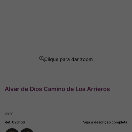
Ver Sacrum
8
º
Rocim
9
º
Champagne
10
º
Alvar de Dios Camino de Los Arrieros
2020
Ref
:
028156
Veja a descrição completa