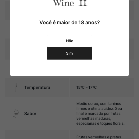
Pais
Espanha
Você é maior de 18 anos?
Rubi intenso com reflexos
Cor
violáceos
Não
Graduação Alcóoli
12,5%
ca
Sim
6 meses em barricas e
Amadurecimento
foudres de carvalho francês
Temperatura
15ºC – 17ºC
Médio corpo, com taninos
firmes e ótima acidez. Seu
Sabor
final é marcado por frutas
vermelhas maduras,
especiarias e toques florais.
Frutas vermelhas e pretas