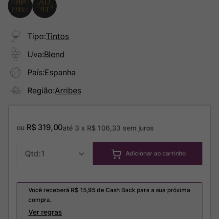
Tipo
:
Tintos
Uva
:
Blend
País
:
Espanha
Região
:
Arribes
R$
319
,
00
ou
até
3
x
R$
106
,
33
sem juros
1
Adicionar ao carrinho
Você receberá R$
15,95
de Cash Back para a sua próxima
compra.
Ver regras