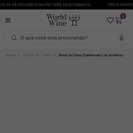
E 5% DE DESCONTO NO PIX ITENS SELECIONADOS
FRETE GRÁTIS A
0
O que você está procurando?
Termos mais buscados
Vinhos
Tintos
Alvar de Dios Camino de Los Arrieros
Maçanita
1
º
Pinot Noir
2
º
Barolo
3
º
Garzon
4
º
Chablis
5
º
Bodega Garzon
6
º
Pacalet
7
º