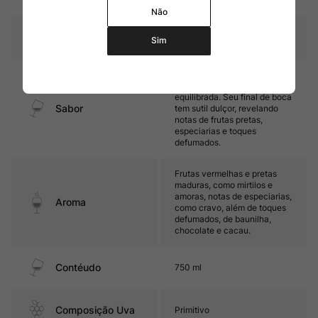
carvalho francês.
Não
Temperatura
16ºC – 18ºC
Sim
Encorpado, com taninos
firmes e maduros, e acidez
equilibrada. Seu final de boca
Sabor
tem sutil dulçor, revelando
notas de frutas pretas,
especiarias e toques
defumados.
Frutas vermelhas e pretas
maduras, como mirtilos e
amoras, notas de especiarias,
Aroma
como cravo, além de toques
defumados, de baunilha,
chocolate e cacau.
Contéudo
750 ml
Composição Uva
Primitivo