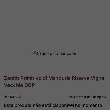
Ver Sacrum
8
º
Champagne
9
º
Rocim
10
º
Zenith Primitivo di Manduria Riserva Vigne
Vecchie DOP
Ref
:
028212
Veja a descrição completa
Este produto não está disponível no momento