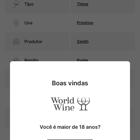
Tipo
Tintos
Uva
Primitivo
Produtor
Zenith
Região
Puglia
Pais
Itália
Boas vindas
Rubi intenso com reflexos
Cor
púrpura
Graduação Alcóoli
14,5%
ca
Você é maior de 18 anos?
14 meses em barricas de
Amadurecimento