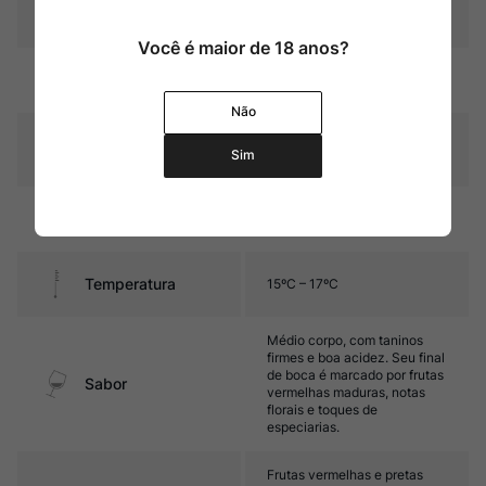
Pais
França
Você é maior de 18 anos?
Rubi intenso com reflexos
Cor
violáceos
Não
Graduação Alcóoli
14%
Sim
ca
17 meses em barris de
Amadurecimento
carvalho
Temperatura
15ºC – 17ºC
Médio corpo, com taninos
firmes e boa acidez. Seu final
de boca é marcado por frutas
Sabor
vermelhas maduras, notas
florais e toques de
especiarias.
Frutas vermelhas e pretas