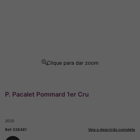
Ver Sacrum
8
º
Champagne
9
º
Rocim
10
º
P. Pacalet Pommard 1er Cru
2020
Ref
:
026481
Veja a descrição completa