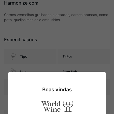
Harmonize com
Carnes vermelhas grelhadas e assadas, carnes brancas, como
pato, queijos macios e embutidos.
Especificações
Tipo
Tintos
Uva
Pinot Noir
Produtor
Philippe Pacalet
Boas vindas
Região
Bourgogne