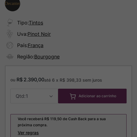
Tipo
:
Tintos
Uva
:
Pinot Noir
País
:
França
Região
:
Bourgogne
R$
2
.
390
,
00
ou
até
6
x
R$
398
,
33
sem juros
1
Adicionar ao carrinho
Você receberá R$
119,50
de Cash Back para a sua
próxima compra.
Ver regras