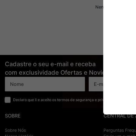
Ver Sacrum
10
º
Cadastre o seu e-mail e receba
com exclusividade Ofertas e Novidades
Declaro que li e aceito os termos de segurança e privacidade
SOBRE
CENTRAL DE
Sobre Nós
Perguntas Freq