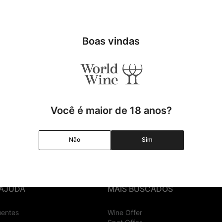
Boas vindas
Você é maior de 18 anos?
Cadastrar
Não
Sim
 AJUDA
MAIS BUSCADOS
uentes
Wine Offer