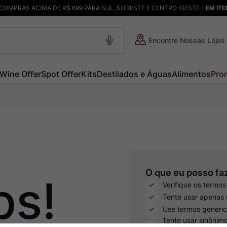
COMPRAS ACIMA DE R$ 699 PARA SUL, SUDESTE E CENTRO-OESTE -
EM IT
Encontre Nossas Lojas
Wine Offer
Spot Offer
Kits
Destilados e Águas
Alimentos
Pro
ps!