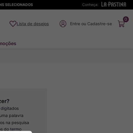
ENS SELECIONADOS
Conheça:
0
Lista de desejos
moções