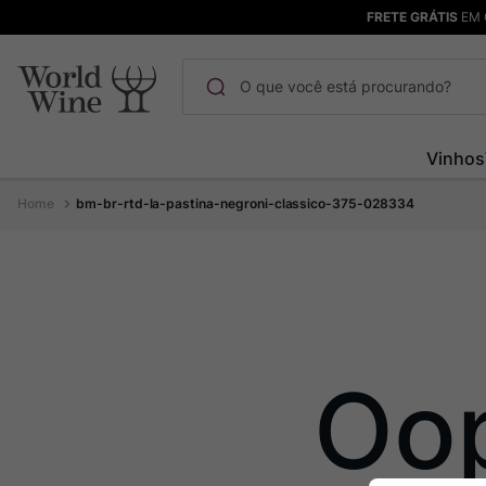
FRETE GRÁTIS
EM 
O que você está procurando?
Termos mais buscados
Vinhos
Maçanita
1
º
bm-br-rtd-la-pastina-negroni-classico-375-028334
Bodega Garzon
2
º
Pinot Noir
3
º
Barolo
4
º
Pacalet
5
º
Garzon
6
º
Oo
Chablis
7
º
Champagne
8
º
Rocim
9
º