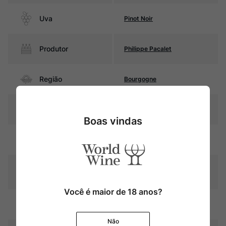
Uva
Pinot Noir
Produtor
Philippe Pacalet
Região
Bourgogne
Pais
França
Boas vindas
Rubi intenso com reflexos
Cor
violáceos
Graduação Alcóoli
13,5%
ca
Você é maior de 18 anos?
16 meses em barricas de
Amadurecimento
carvalho francês
Não