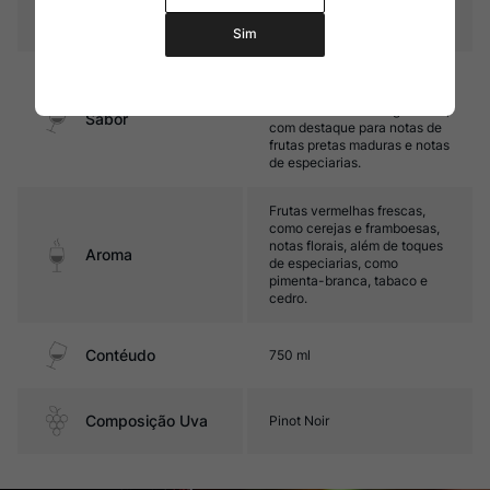
Temperatura
15ºC – 17ºC
Sim
Médio corpo, com taninos
macios e maduros. Seu final
de boca é fresco e agradável,
Sabor
com destaque para notas de
frutas pretas maduras e notas
de especiarias.
Frutas vermelhas frescas,
como cerejas e framboesas,
notas florais, além de toques
Aroma
de especiarias, como
pimenta-branca, tabaco e
cedro.
Contéudo
750 ml
Composição Uva
Pinot Noir