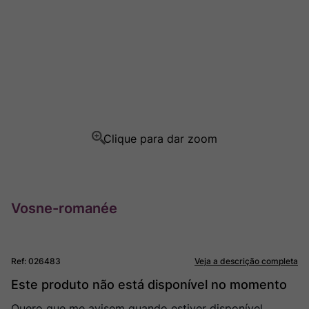
Ver Sacrum
8
º
Champagne
9
º
Rocim
10
º
Vosne-romanée
Ref
:
026483
Veja a descrição completa
Este produto não está disponível no momento
Quero que me avisem quando estiver disponível