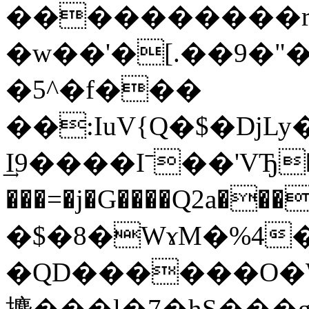
����������r�
�w��'�[.��9�
�5^�f���
��:IuV{Q�$�DjLy
͢I9����Iˉ��'VЂ�
���=�j�G����Q2a���hw���s��L�ݎ��&���
�$�8�WɤM�%4�RƚM���� �e�Oתjݢ
�QD������O�W
攈���l�7�hS���