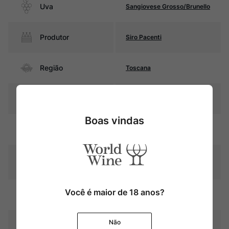
Uva
Sangiovese Grosso/Brunello
Produtor
Siro Pacenti
Região
Toscana
Pais
Itália
Boas vindas
Rubi intenso com reflexos
Cor
violáceos
Graduação Alcóoli
15,0%
ca
24 meses em barricas de
Você é maior de 18 anos?
Amadurecimento
carvalho francês
Não
Temperatura
16ºC – 18ºC