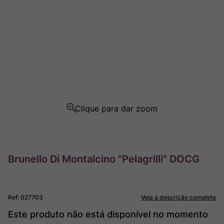
Rocim
8
º
Ver Sacrum
9
º
Champagne
10
º
Brunello Di Montalcino "Pelagrilli" DOCG
Ref
:
027703
Veja a descrição completa
Este produto não está disponível no momento