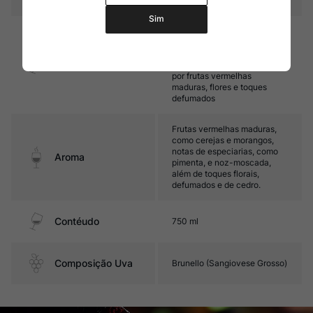
Sim
Encorpado, com taninos finos
e maduros, e acidez
equilibrada. Seu final de boca
Sabor
é persistente, destacando-se
por frutas vermelhas
maduras, flores e toques
defumados
Frutas vermelhas maduras,
como cerejas e morangos,
notas de especiarias, como
Aroma
pimenta, e noz-moscada,
além de toques florais,
defumados e de cedro.
Contéudo
750 ml
Composição Uva
Brunello (Sangiovese Grosso)