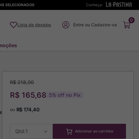
ENS SELECIONADOS
Conheça:
0
Lista de desejos
moções
R$
218
,
00
R$ 165,68
5
%
off no Pix
R$
174
,
40
ou
a
1
Adicionar ao carrinho