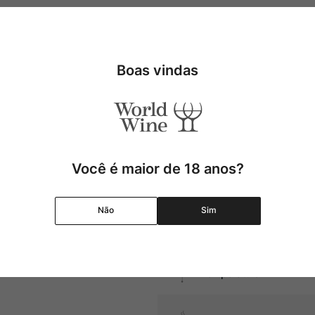
Uva
Região
Boas vindas
s, além de queijos amarelos
Pais
Cor
Você é maior de 18 anos?
Graduação Alcóolica
Não
Sim
Amadurecimento
Temperatura