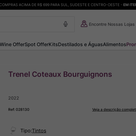
COMPRAS ACIMA DE R$ 699 PARA SUL, SUDESTE E CENTRO-OESTE -
EM IT
Encontre Nossas Lojas
Wine Offer
Spot Offer
Kits
Destilados e Águas
Alimentos
Pro
Trenel Coteaux Bourguignons
2022
Ref
:
028130
Veja a descrição complet
Tipo
:
Tintos