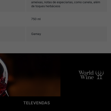
ameixas, notas de especiarias, como canela, além
de toques herbáceos
750 ml
Gamay
TELEVENDAS