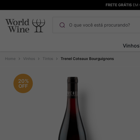
FRETE GRÁTIS
EM 
O que você está procurando?
Termos mais buscados
Vinhos
Maçanita
1
º
Vinhos
Tintos
Trenel Coteaux Bourguignons
Pinot Noir
2
º
Bodega Garzon
3
º
20%
OFF
Garzon
4
º
Chablis
5
º
Barolo
6
º
Pacalet
7
º
Champagne
8
º
Rocim
9
º