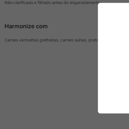
Não clarificado e filtrado antes do engarrafamento.
Harmonize com
Carnes vermelhas grelhadas, carnes suínas, pratos com cogumelo