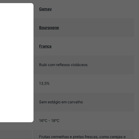
Gamay
Bourgogne
França
Rubi com reflexos violáceos
13,5%
Sem estágio em carvalho
16°C - 18°C
Frutas vermelhas e pretas frescas, como cerejas e