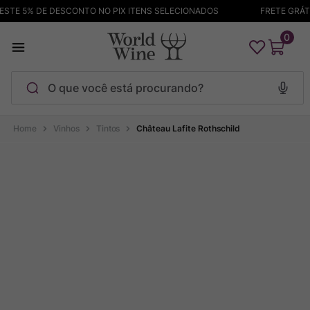
TE 5% DE DESCONTO NO PIX ITENS SELECIONADOS
FRETE GRÁTIS
0
O que você está procurando?
Termos mais buscados
Vinhos
Tintos
Château Lafite Rothschild
Maçanita
1
º
Pinot Noir
2
º
Bodega Garzon
3
º
Garzon
4
º
Chablis
5
º
Barolo
6
º
Pacalet
7
º