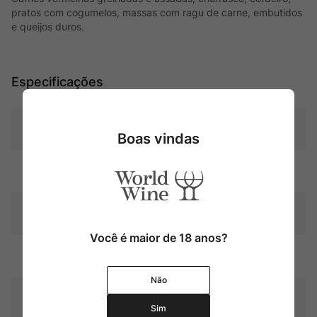
pratos com cogumelos, massas com ragu de carne, embutidos
e queijos duros.
Especificações
Tipo
Tintos
Boas vindas
Uva
Cabernet Sauvignon
Produtor
Château Lafite Rothschild
Você é maior de 18 anos?
Região
Bordeaux
Não
Pais
França
Sim