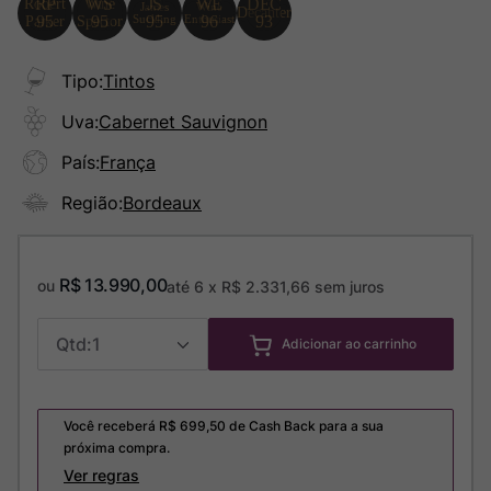
Tipo
:
Tintos
Uva
:
Cabernet Sauvignon
País
:
França
Região
:
Bordeaux
R$
13
.
990
,
00
ou
até
6
x
R$
2
.
331
,
66
sem juros
1
Adicionar ao carrinho
Você receberá R$
699,50
de Cash Back para a sua
próxima compra.
Ver regras