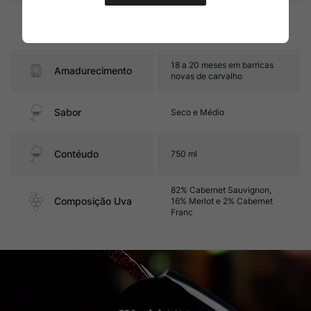
Graduação Alcóoli
12,5%
ca
18 a 20 meses em barricas
Amadurecimento
novas de carvalho
Sabor
Seco e Médio
Contéudo
750 ml
82% Cabernet Sauvignon,
Composição Uva
16% Merlot e 2% Cabernet
Franc