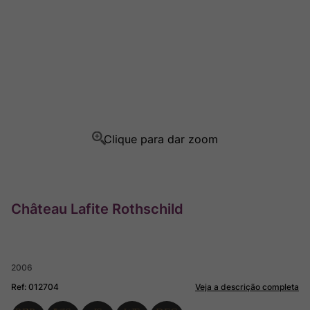
Champagne
8
º
Rocim
9
º
Ver Sacrum
10
º
Château Lafite Rothschild
2006
Ref
:
012704
Veja a descrição completa