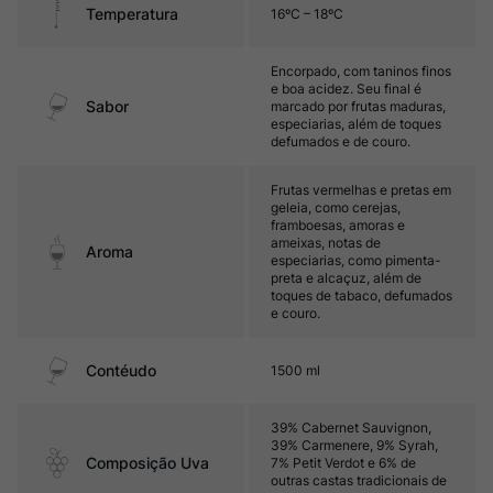
Temperatura
16ºC – 18ºC
Encorpado, com taninos finos
e boa acidez. Seu final é
Sabor
marcado por frutas maduras,
especiarias, além de toques
defumados e de couro.
Frutas vermelhas e pretas em
geleia, como cerejas,
framboesas, amoras e
ameixas, notas de
Aroma
especiarias, como pimenta-
preta e alcaçuz, além de
toques de tabaco, defumados
e couro.
Contéudo
1500 ml
39% Cabernet Sauvignon,
39% Carmenere, 9% Syrah,
Composição Uva
7% Petit Verdot e 6% de
outras castas tradicionais de