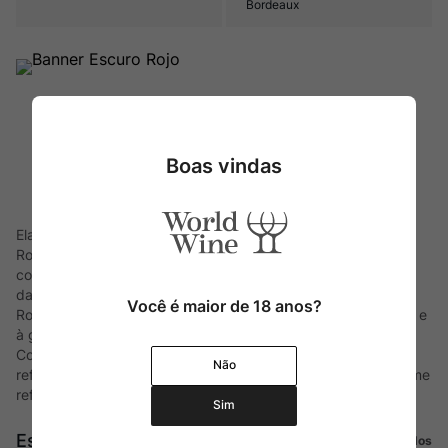
Bordeaux
Boas vindas
Elaborado por Baron Philippe de Rothschild no Chile, Escudo
Rojo nasceu em 1997. Um casamento perfeito entre os
conhecimentos de Bordeaux e da casta Cabernet Sauvignon
da empresa francesa, e o excepcional terroir chileno. Escudo
Você é maior de 18 anos?
Rojo é um vinho que corresponde às expectativas, à imagem e
à grande tradição vinícola de Baron Philippe de Rothschild.
Contando com 60 hectares de vinhedos, seu nome é uma
Não
referência ao histórico brasão da família. Assim, o próprio nome
reflete o compromisso dos Rothschild com o Chile.
Sim
Escuro Rojo
Ver todos