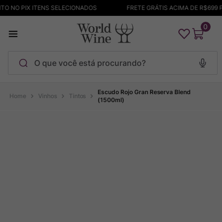
O NO PIX ITENS SELECIONADOS
FRETE GRÁTIS ACIMA DE R$699 P
0
O que você está procurando?
Termos mais buscados
Escudo Rojo Gran Reserva Blend
Vinhos
Tintos
(1500ml)
Maçanita
1
º
Pinot Noir
2
º
Barolo
3
º
Chablis
4
º
Bodega Garzon
5
º
Garzon
6
º
Pacalet
7
º