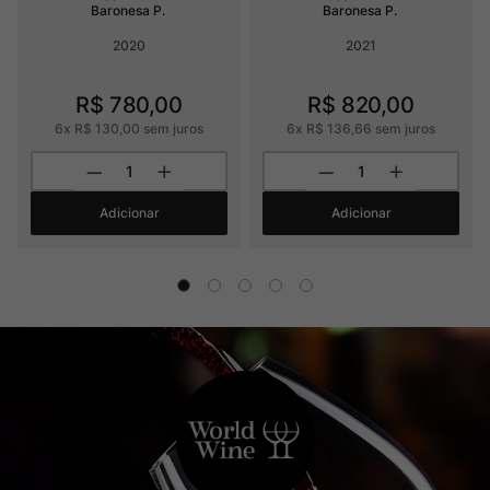
Baronesa P.
Baronesa P.
2020
2021
R$
780
,
00
R$
820
,
00
6
x
R$
130
,
00
sem juros
6
x
R$
136
,
66
sem juros
Adicionar
Adicionar