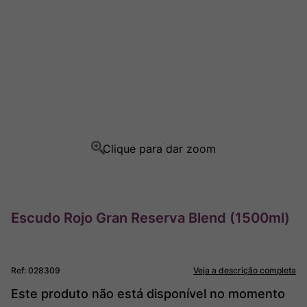
Rocim
8
º
Ver Sacrum
9
º
Champagne
10
º
Escudo Rojo Gran Reserva Blend (1500ml)
Ref
:
028309
Veja a descrição completa
Este produto não está disponível no momento