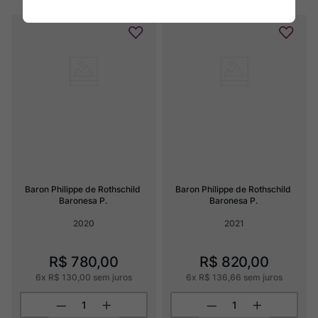
Baron Philippe de Rothschild 
Baron Philippe de Rothschild 
Baronesa P.
Baronesa P.
2020
2021
R$
780
,
00
R$
820
,
00
6
x
R$
130
,
00
sem juros
6
x
R$
136
,
66
sem juros