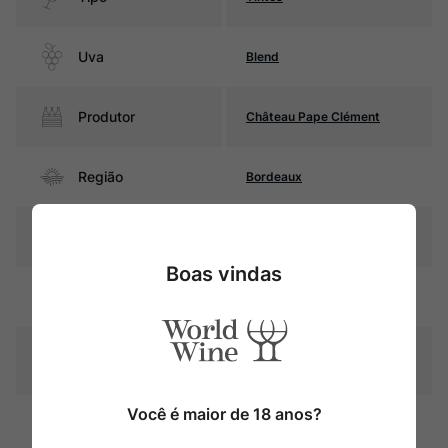
Uva
Blend
Produtor
Château Pape Clément
Região
Bordeaux
Pais
França
Boas vindas
Cor
Rubi com reflexos violáceos
Graduação Alcóoli
13,5%
ca
Você é maior de 18 anos?
18 meses em barricas de
Amadurecimento
carvalho