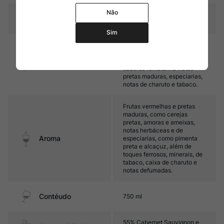
Não
Temperatura
16ºC – 18ºC
Sim
Médio corpo a encorpado,
com taninos maduros e final
com ótimo frescor. Seus
Sabor
sabores remetem a frutas
pretas maduras, especiarias,
notas de charuto e tabaco.
Frutas vermelhas e pretas
maduras, como cerejas
pretas, amoras e ameixas,
notas herbáceas e de
Aroma
especiarias, como pimenta
preta e alcaçuz, além de
toques ferrosos, minerais, de
tabaco, caixa de charuto e
notas defumadas.
Contéudo
750 ml
55% Cabernet Sauvignon e