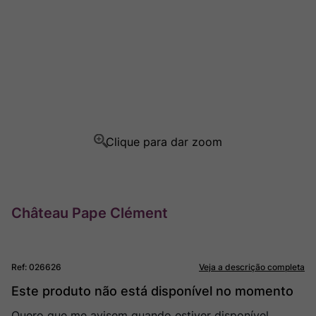
Champagne
8
º
Rocim
9
º
Ver Sacrum
10
º
Château Pape Clément
Ref
:
026626
Veja a descrição completa
Este produto não está disponível no momento
Quero que me avisem quando estiver disponível