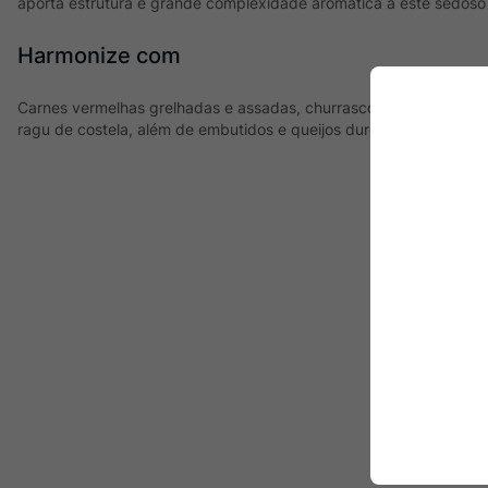
aporta estrutura e grande complexidade aromática a este sedoso
Harmonize com
Carnes vermelhas grelhadas e assadas, churrasco, cordeiro, pr
ragu de costela, além de embutidos e queijos duros.