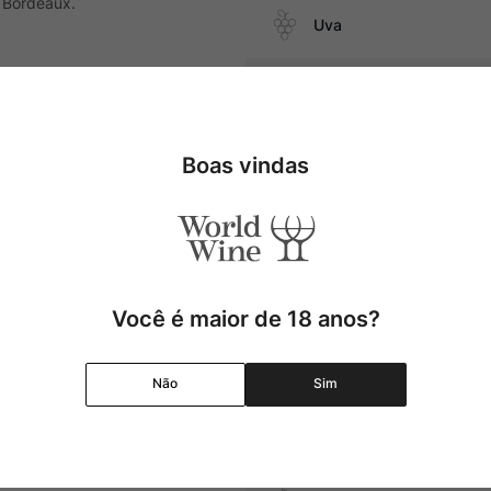
 Bordeaux.
Uva
Região
atos com cogumelos, massas com
Pais
Boas vindas
Cor
Graduação Alcóolica
Você é maior de 18 anos?
Amadurecimento
Não
Sim
Temperatura