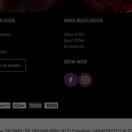
 AJUDA
MAIS BUSCADOS
uentes
Wine Offer
Spot Offer
Exclusivos
8881
SIGA-NOS
a do boleto
nga, SP CNPJ : 02.780.640.0001-97 | I.Estadual : 149457821117 © 