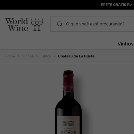
FRETE GRÁTIS
EM 
O que você está procurando?
Termos mais buscados
Vinhos
Maçanita
1
º
Vinhos
Tintos
Château de La Huste
Pinot Noir
2
º
Barolo
3
º
Chablis
4
º
Bodega Garzon
5
º
Garzon
6
º
Pacalet
7
º
Rocim
8
º
Ver Sacrum
9
º