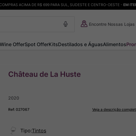
COMPRAS ACIMA DE R$ 699 PARA SUL, SUDESTE E CENTRO-OESTE -
EM IT
Encontre Nossas Lojas
Wine Offer
Spot Offer
Kits
Destilados e Águas
Alimentos
Pro
Château de La Huste
2020
Ref
:
027067
Veja a descrição complet
Tipo
:
Tintos