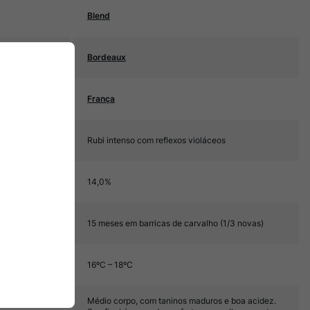
Blend
Bordeaux
França
Rubi intenso com reflexos violáceos
14,0%
15 meses em barricas de carvalho (1/3 novas)
16ºC – 18ºC
Médio corpo, com taninos maduros e boa acidez.