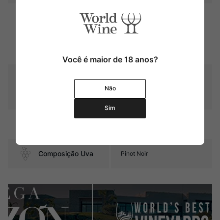
Médio corpo, com taninos
sedosos e ótima acidez. Seu
final de boca é marcado por
Sabor
frutas vermelhas frescas,
como cerejas e morangos,
toques de baunilha e couro.
Você é maior de 18 anos?
Frutas vermelhas frescas,
como cerejas, morangos e
Aroma
Não
framboesas, notas florais,
baunilha, chocolate e couro
Sim
Contéudo
750 ml
Composição Uva
Pinot Noir