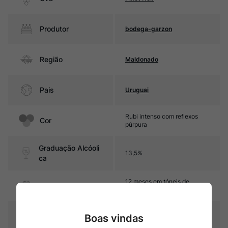
Produtor
bodega-garzon
Região
Maldonado
Pais
Uruguai
Rubi intenso com reflexos
Cor
púrpura
Graduação Alcóoli
13,5%
ca
12 meses em tóneis de
Amadurecimento
carvalho francês
Temperatura
Boas vindas
16ºC – 18ºC