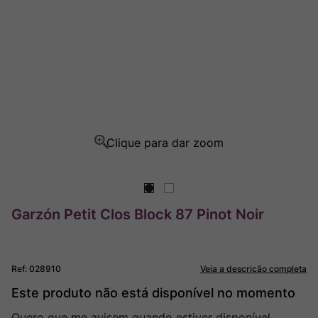
Champagne
8
º
Rocim
9
º
Ver Sacrum
10
º
Garzón Petit Clos Block 87 Pinot Noir
Ref
:
028910
Veja a descrição completa
Este produto não está disponível no momento
Quero que me avisem quando estiver disponível