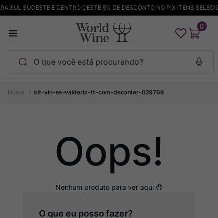
RA SUL SUDESTE E CENTRO OESTE 5% DE DESCONTO NO PIX ITENS SELECI
0
O que você está procurando?
Termos mais buscados
kit-vin-es-valderiz-tt-com-decanter-029769
Maçanita
1
º
Pinot Noir
2
º
Oops!
Barolo
3
º
Chablis
4
º
Bodega Garzon
5
º
Garzon
6
º
Pacalet
7
º