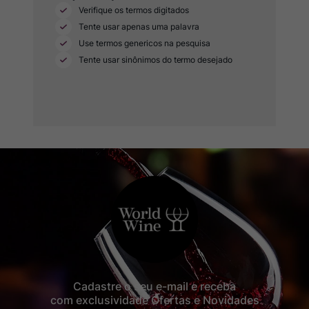
Rocim
8
º
Ver Sacrum
9
º
Champagne
10
º
Cadastre o seu e-mail e receba
com exclusividade Ofertas e Novidades