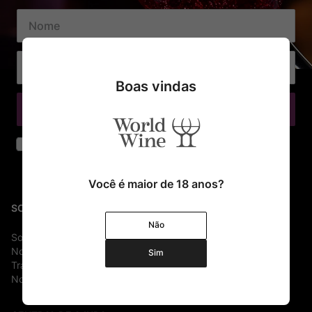
Boas vindas
Cadastrar
Declaro que li e aceito os termos de segurança e privacidade
Você é maior de 18 anos?
SOBRE
Não
Sobre Nós
Nossa História
Sim
Trabalhe conosco
Nossas Lojas