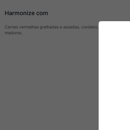
Harmonize com
Carnes vermelhas grelhadas e assadas, cordeiro, carnes suínas, 
maduros.