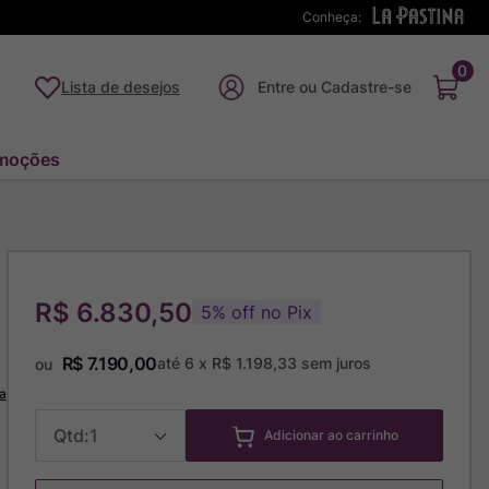
Conheça:
FRETE GRÁTIS
EM
0
Lista de desejos
moções
R$ 6.830,50
5
%
off no Pix
R$
7
.
190
,
00
até
6
x
R$
1
.
198
,
33
sem juros
ou
a
1
Adicionar ao carrinho