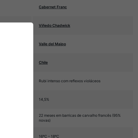
Cabernet Franc
Viñedo Chadwick
Valle del Maipo
Chile
Rubi intenso com reflexos violáceos
14,5%
22 meses em barricas de carvalho francês (95%
novas)
16ºC – 18ºC