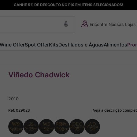
GANHE 5% DE DESCONTO NO PIX EM ITENS SELECIONADOS!
Encontre Nossas Lojas
Wine Offer
Spot Offer
Kits
Destilados e Águas
Alimentos
Pro
Viñedo Chadwick
2010
Ref
:
029023
Veja a descrição complet