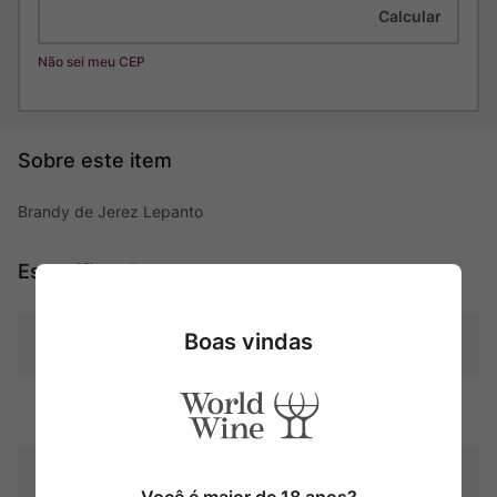
Não sei meu CEP
Brandy de Jerez Lepanto
Especificações
Boas vindas
Tipo
Destilados
Produtor
Gonzalez Byass
Pais
Espanha