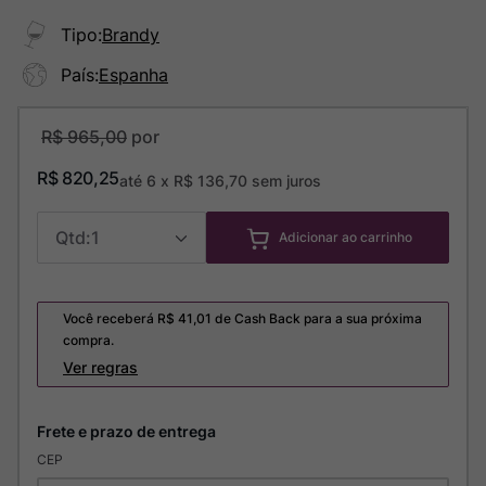
Tipo
:
Brandy
País
:
Espanha
R$
965
,
00
R$
820
,
25
até
6
x
R$
136
,
70
sem juros
1
Adicionar ao carrinho
Você receberá R$
41,01
de Cash Back para a sua próxima
compra.
Ver regras
CEP