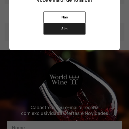
Você é maior de 18 anos?
Graduação Alcóoli
36%
ca
Não
Sim
Contéudo
700 ml
Cadastre o seu e-mail e receba
com exclusividade Ofertas e Novidades