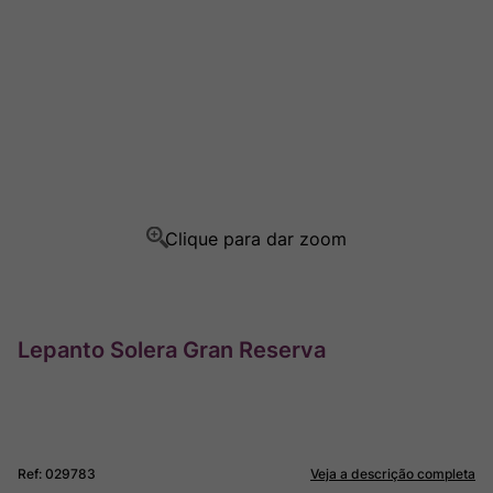
Rocim
8
º
Ver Sacrum
9
º
Champagne
10
º
Lepanto Solera Gran Reserva
Ref
:
029783
Veja a descrição completa