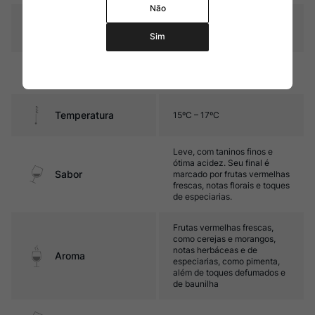
Não
Graduação Alcóoli
12,5%
ca
Sim
12 meses em barricas de
Amadurecimento
carvalho
Temperatura
15ºC – 17ºC
Leve, com taninos finos e
ótima acidez. Seu final é
Sabor
marcado por frutas vermelhas
frescas, notas florais e toques
de especiarias.
Frutas vermelhas frescas,
como cerejas e morangos,
notas herbáceas e de
Aroma
especiarias, como pimenta,
além de toques defumados e
de baunilha