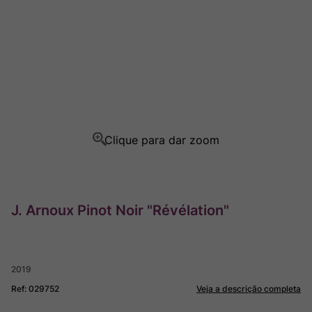
Rocim
8
º
Ver Sacrum
9
º
Champagne
10
º
J. Arnoux Pinot Noir "Révélation"
2019
Ref
:
029752
Veja a descrição completa