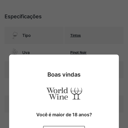
Especificações
Tipo
Tintos
Uva
Pinot Noir
Produtor
Jérôme Arnoux
Boas vindas
Região
Jura
Pais
França
Você é maior de 18 anos?
Cor
Rubi intenso