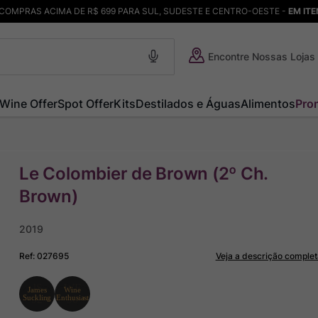
COMPRAS ACIMA DE R$ 699 PARA SUL, SUDESTE E CENTRO-OESTE -
EM IT
Encontre Nossas Lojas
Wine Offer
Spot Offer
Kits
Destilados e Águas
Alimentos
Pro
Le Colombier de Brown (2º Ch.
Brown)
2019
Ref
:
027695
Veja a descrição complet