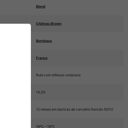
Blend
Château Brown
Bordeaux
França
Rubi com reflexos violáceos
14,5%
12 meses em barricas de carvalho francês (50%)
16ºC – 18ºC