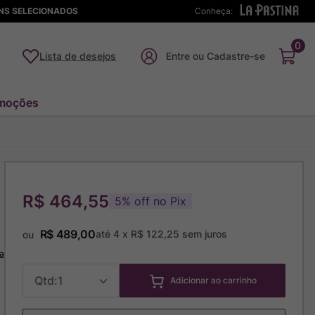
ENS SELECIONADOS
Conheça:
0
Lista de desejos
moções
R$ 464,55
5
%
off no Pix
R$
489
,
00
até
4
x
R$
122
,
25
sem juros
ou
a
1
Adicionar ao carrinho