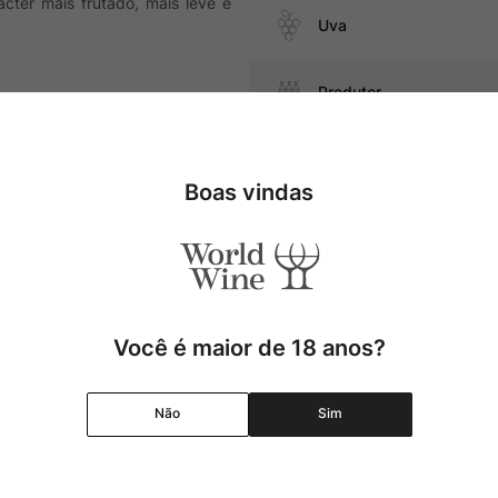
ter mais frutado, mais leve e
Uva
Produtor
Região
atos com cogumelos, massas com
Boas vindas
Pais
Cor
Você é maior de 18 anos?
Graduação Alcóolica
Não
Sim
Amadurecimento
Temperatura