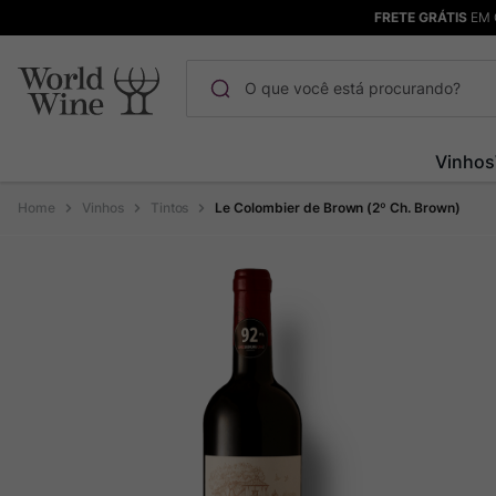
FRETE GRÁTIS
EM 
O que você está procurando?
Termos mais buscados
Vinhos
Maçanita
1
º
Vinhos
Tintos
Le Colombier de Brown (2º Ch. Brown)
Pinot Noir
2
º
Barolo
3
º
Chablis
4
º
Bodega Garzon
5
º
Garzon
6
º
Pacalet
7
º
Rocim
8
º
Ver Sacrum
9
º