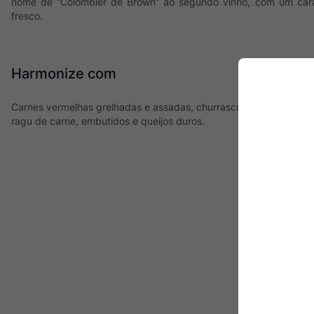
nome de “Colombier de Brown” ao segundo vinho, com um carác
fresco.
Harmonize com
Carnes vermelhas grelhadas e assadas, churrasco, cordeiro, pr
ragu de carne, embutidos e queijos duros.