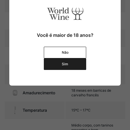
Produtor
Herdade do Rocim
Região
Dão
Você é maior de 18 anos?
Pais
Portugal
Não
Rubi intenso com reflexos
Cor
violáceos
Sim
Graduação Alcóoli
13,0%
ca
18 meses em barricas de
Amadurecimento
carvalho francês
Temperatura
15ºC – 17ºC
Médio corpo, com taninos
presentes e bem