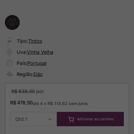
Tipo
:
Tintos
Uva
:
Vinha Velha
País
:
Portugal
Região
:
Dão
R$
638
,
00
R$
478
,
50
até
4
x
R$
119
,
62
sem juros
1
Adicionar ao carrinho