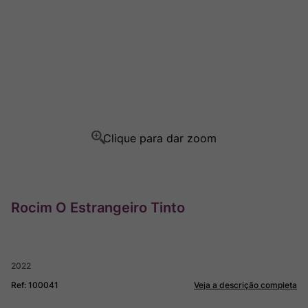
Ver Sacrum
8
º
Rocim
9
º
Champagne
10
º
Rocim O Estrangeiro Tinto
2022
Ref
:
100041
Veja a descrição completa