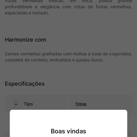
frutas vermelhas frescas, em boca, possui grande
profundidade e elegância com notas de frutas vermelhas,
especiarias e tostado.
Harmonize com
Carnes vermelhas grelhadas com molhos à base de cogumelos,
costeleta de cordeiro, embutidos e queijos duros.
Especificações
Tipo
Tintos
Uva
Vinha Velha
Boas vindas