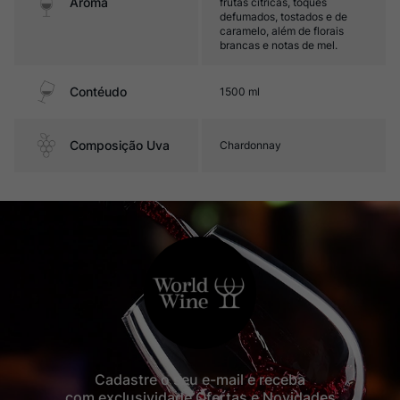
Aroma
frutas cítricas, toques
defumados, tostados e de
caramelo, além de florais
brancas e notas de mel.
Contéudo
1500 ml
Composição Uva
Chardonnay
Cadastre o seu e-mail e receba
com exclusividade Ofertas e Novidades