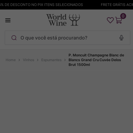
 DE DESCONTO NO PIX ITENS SELECIONADOS
FRETE GRÁTIS ACIMA
0
O que você está procurando?
Termos mais buscados
P. Moncuit Champagne Blanc de
Vinhos
Espumantes
Blancs Grand Cru Cuvée Delos
Brut 1500ml
Maçanita
1
º
Pinot Noir
2
º
Barolo
3
º
Garzon
4
º
Chablis
5
º
Bodega Garzon
6
º
Pacalet
7
º