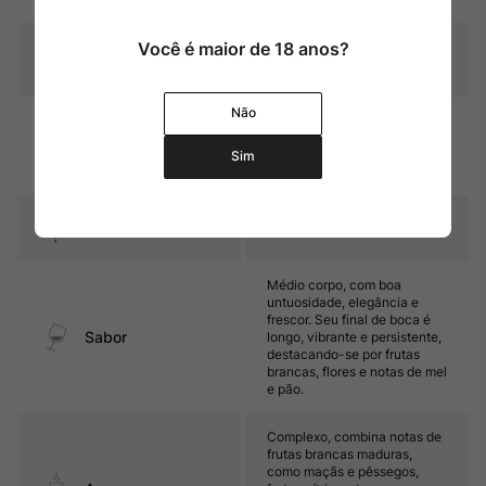
Você é maior de 18 anos?
Graduação Alcóoli
12,0%
ca
Não
Método tradicional (segunda
fermentação em garrafa), 36
Amadurecimento
meses em contato com as
Sim
leveduras
Temperatura
6ºC – 8ºC
Médio corpo, com boa
untuosidade, elegância e
frescor. Seu final de boca é
Sabor
longo, vibrante e persistente,
destacando-se por frutas
brancas, flores e notas de mel
e pão.
Complexo, combina notas de
frutas brancas maduras,
como maçãs e pêssegos,