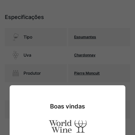
Especificações
Tipo
Espumantes
Uva
Chardonnay
Produtor
Pierre Moncuit
Região
Champagne
Boas vindas
Pais
França
Amarelo palha com reflexos
Cor
dourados, com perlage
persistente e borbulhas finas