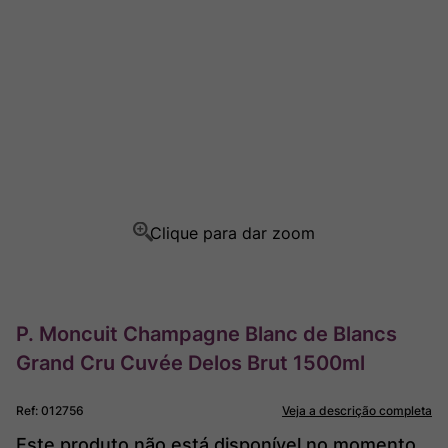
Ver Sacrum
8
º
Rocim
9
º
Champagne
10
º
P. Moncuit Champagne Blanc de Blancs
Grand Cru Cuvée Delos Brut 1500ml
Ref
:
012756
Veja a descrição completa
Este produto não está disponível no momento